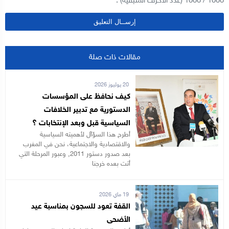
1000
/
1000
(عدد الأحرف المتبقية) .
مقالات ذات صلة
20 يوليوز 2026
كيف نحافظ على المؤسسات
الدستورية مع تدبير الخلافات
السياسية قبل وبعد الإنتخابات ؟
أطرح هذا السؤآل لأهميته السياسية
والاقتصادية والاجتماعية، نحن في المغرب
بعد صدور دستور 2011, وعبور المرحلة التي
أتت بعده خرجنا
19 ماي 2026
القفة تعود للسجون بمناسبة عيد
الأضحى