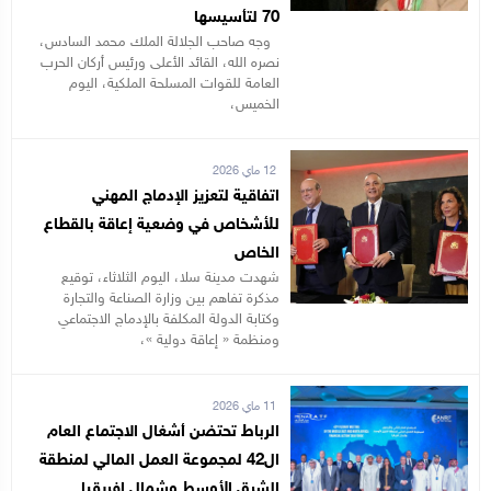
70 لتأسيسها
وجه صاحب الجلالة الملك محمد السادس،
نصره الله، القائد الأعلى ورئيس أركان الحرب
العامة للقوات المسلحة الملكية، اليوم
الخميس،
12 ماي 2026
اتفاقية لتعزيز الإدماج المهني
للأشخاص في وضعية إعاقة بالقطاع
الخاص
شهدت مدينة سلا، اليوم الثلاثاء، توقيع
مذكرة تفاهم بين وزارة الصناعة والتجارة
وكتابة الدولة المكلفة بالإدماج الاجتماعي
ومنظمة « إعاقة دولية »،
11 ماي 2026
الرباط تحتضن أشغال الاجتماع العام
ال42 لمجموعة العمل المالي لمنطقة
الشرق الأوسط وشمال إفريقيا