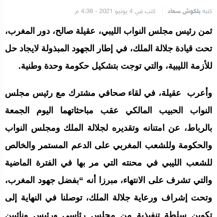
كتبه
بلكوش سعاد
كتب في 4 يونيو 2021 - 4:38 م
ثمن رئيس مجلس النواب الليبي، عقيلة صالح، دور المغرب،
تحت قيادة جلالة الملك، في إطار الجهود المبذولة لايجاد حل
للأزمة الليبية، والتي توجت بتشكيل حكومة وحدة وطنية.
وأعرب عقيلة، في لقاء صحافي مشترك مع رئيس مجلس
النواب الحبيب المالكي عقب مباحثاتهما اليوم الجمعة
بالرباط، عن امتنانه وتقديره لجلالة الملك ومجلس النواب
والحكومة وللشعب المغربي على الدعم المستمر والخالص
للشعب الليبي في محنته التي مر بها في الفترة الماضية
والتي تشرف على الانتهاء، مبرزا أنه “بفضل جهود المغرب،
وتحت إشراف ورعاية جلالة الملك، توصلنا في النهاية إلى
تكوين سلطة تنفيذية من مجلس رئاسي ورئيس ونائبين