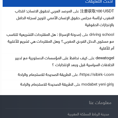
أحدث التعليقات
注册获取100 USDT
على
المرصد العربي لحقوق الانسان: انتخاب
المغرب لرئاسة مجلس حقوق الإنسان الأممي تتويج لسجله الحافل
بالإنجازات الحقوقية
driving school
على
(مدونة الإسرة) : هل المقترحات التشريعية تتناسب
مع مستوى الدخل الفردي المغربي؟ وهل المقترحات هي تشريع للأغلبية
أم للأقلية
dewatogel
على
كيف نحافظ على المؤسسات الدستورية مع تدبير
الخلافات السياسية قبل وبعد الإنتخابات ؟
https://sibirk-i.com/
على
الطريقة الصحيحة للاستجمام والراحة
modabet yeni giriş
على
الطريقة الصحيحة للاستجمام والراحة
معلومات عنا
مدينة الرباط المملكة المغربية