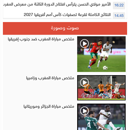
الأمير مولاي الحسن يترأس افتتاح الدورة الثالثة من معرض المغرب ل
16:22
الإلكترونية
النتائج الكاملة لقرعة تصفيات كأس أمم أفريقيا 2027
14:45
سلا.. توقيف ثلاثة مروجين وحجز أكثر من 4300 قرص مخدر وكوكايين وإكستازي
14:02
صوت وصورة
أقراص مهلوسة داخل فضاء للشيشة تستنفر شرطة أكادير
12:48
ملخص مباراة المغرب ضد جنوب إفريقيا
ملخص مباراة المغرب وزامبيا
ملخص مباراة الجزائر وموريتانيا