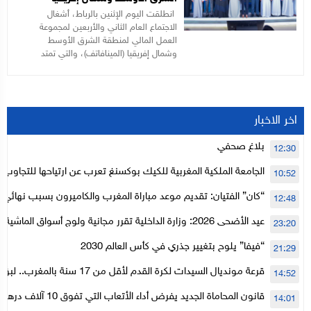
انطلقت اليوم الإثنين بالرباط، أشغال
الاجتماع العام الثاني والأربعين لمجموعة
العمل المالي لمنطقة الشرق الأوسط
وشمال إفريقيا (المينافاتف)، والتي تمتد
اخر الاخبار
بلاغ صحفي
12:30
الجامعة الملكية المغربية للكيك بوكسنغ تعرب عن ارتياحها للتجاوب 
10:52
الأعلى للحسابات
“كان” الفتيان: تقديم موعد مباراة المغرب والكاميرون بسبب نهائي د
12:48
عيد الأضحى 2026: وزارة الداخلية تقرر مجانية ولوج أسواق الما
23:20
لتنظيمها
“فيفا” يلوح بتغيير جذري في كأس العالم 2030
21:29
قرعة مونديال السيدات لكرة القدم لأقل من 17
14:52
المستوى الأول
قانون المحاماة الجديد يفرض أداء الأتعاب التي تفوق 10 آلاف درهم بالشيك
14:01