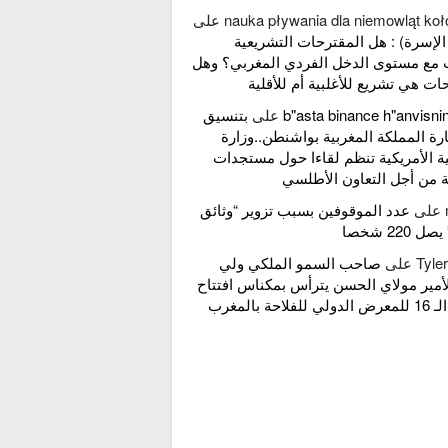
nauka pływania dla niemowląt ko
على
الإسرة) : هل المقترحات التشريعية
 مع مستوى الدخل الفردي المغربي؟ وهل
ات هي تشريع للأغلبية أم للأقلية
b"asta binance h"anvisn
على
بتنسيق
ة المملكة المغربية بواشنطن..وزارة
ة الأمريكية تنظم لقاءا حول مستجدات
 من أجل التعاون الأطلسي
على
عدد الموقوفين بسبب تزوير “وثائق
 220 شخصا
Tyle
على
صاحب السمو الملكي ولي
لأمير مولاي الحسن يترأس بمكناس افتتاح
لاحة بالمغرب