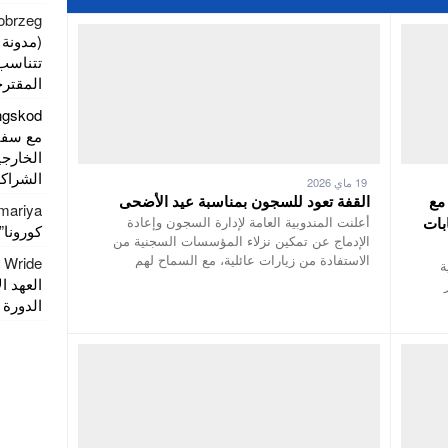
łobrzeg
(مدونة 
تتناسب
المقترح
ingskod
مع سفار
الخارجي
الشراكة
19 ماي 2026
مع
القفة تعود للسجون بمناسبة عيد الأضحى
mariya
بات
أعلنت المندوبية العامة لإدارة السجون وإعادة
كورونا” يصل
الإدماج عن تمكين نزلاء المؤسسات السجنية من
الاستفادة من زيارات عائلية، مع السماح لهم
r Wride
ة
العهد ا
الدورة الـ 16 للمعرض الدولي للف