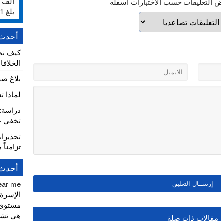
ض التعليقات حسب الاختيارات أسفله
بلغ 231%
أحدث 
كيف نح
الخلافا
بلاغ ص
لماذا ت
تخفي خط
تحذيرا
تزامناً 
أحدث 
near me
الإسرة)
مستوى 
هي تشري
مقالات ذات صلة