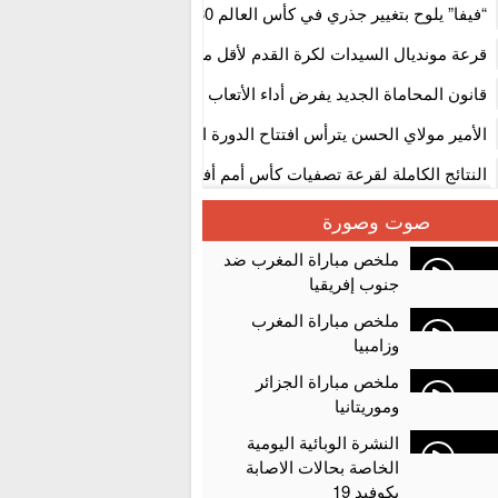
استنفار” لتنظيمها
“فيفا” يلوح بتغيير جذري في كأس العالم 2030
قرعة مونديال السيدات لكرة القدم لأقل من 17 سنة بالمغ
المستوى الأول
قانون المحاماة الجديد يفرض أداء الأتعاب التي تفوق 10 آلاف درهم بالشيك
الأمير مولاي الحسن يترأس افتتاح الدورة الثالثة من معرض المغرب لصنا
الألعاب الإلكترونية
النتائج الكاملة لقرعة تصفيات كأس أمم أفريقيا 2027
سلا.. توقيف ثلاثة مروجين وحجز أكثر من 4300 قرص مخدر وكوكايين وإكستازي
صوت وصورة
أقراص مهلوسة داخل فضاء للشيشة تستنفر شرطة أكادير
ملخص مباراة المغرب ضد
جنوب إفريقيا
ملخص مباراة المغرب
وزامبيا
ملخص مباراة الجزائر
وموريتانيا
النشرة الوبائية اليومية
الخاصة بحالات الاصابة
بكوفيد 19