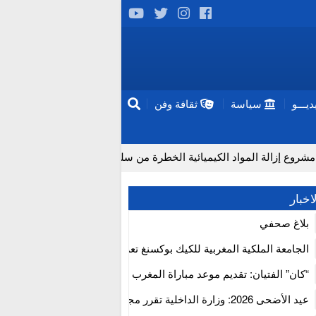
يـــو
سياسة
ثقافة وفن
الة المواد الكيميائية الخطرة من سلسلة إمداد قطاع البناء بالمغرب
اخبار
بلاغ صحفي
الجامعة الملكية المغربية للكيك بوكسنغ تعرب عن ارتياحها للتجاوب الإيجا
للمجلس الأعلى للحسابات
“كان” الفتيان: تقديم موعد مباراة المغرب والكاميرون بسبب نهائي دوري 
إفريقيا
عيد الأضحى 2026: وزارة الداخلية تقرر مجانية ولوج أسواق الماشية وت