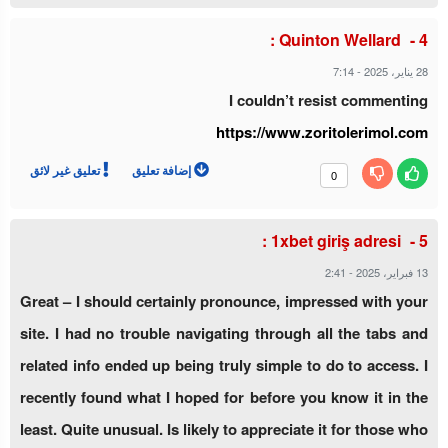
Quinton Wellard :
7:14
-
28 يناير، 2025
I couldn’t resist commenting
https://www.zoritolerimol.com
إضافة تعليق
تعليق غير لائق
0
1xbet giriş adresi :
2:41
-
13 فبراير، 2025
Great – I should certainly pronounce, impressed with your
site. I had no trouble navigating through all the tabs and
related info ended up being truly simple to do to access. I
recently found what I hoped for before you know it in the
least. Quite unusual. Is likely to appreciate it for those who