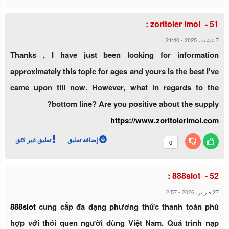
zoritoler imol :
21:40
-
7 غشت، 2025
Thanks , I have just been looking for information
approximately this topic for ages and yours is the best I’ve
came upon till now. However, what in regards to the
bottom line? Are you positive about the supply?
https://www.zoritolerimol.com
إضافة تعليق
تعليق غير لائق
0
888slot :
2:57
-
27 فبراير، 2026
888slot
cung cấp đa dạng phương thức thanh toán phù
hợp với thói quen người dùng Việt Nam. Quá trình nạp