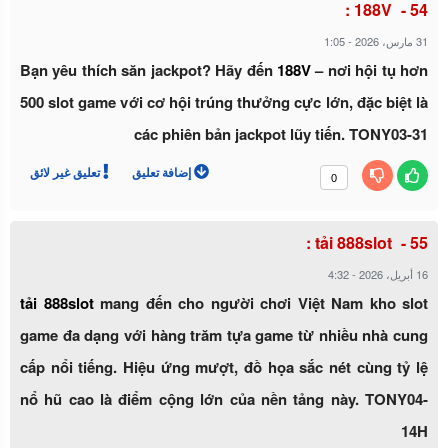
188V :
1:05
-
31 مارس، 2026
Bạn yêu thích săn jackpot? Hãy đến
188V
– nơi hội tụ hơn
500 slot game với cơ hội trúng thưởng cực lớn, đặc biệt là
các phiên bản jackpot lũy tiến. TONY03-31
إضافة تعليق
تعليق غير لائق
0
tải 888slot :
4:32
-
16 أبريل، 2026
tải 888slot
mang đến cho người chơi Việt Nam kho slot
game đa dạng với hàng trăm tựa game từ nhiều nhà cung
cấp nổi tiếng. Hiệu ứng mượt, đồ họa sắc nét cùng tỷ lệ
nổ hũ cao là điểm cộng lớn của nền tảng này. TONY04-
14H