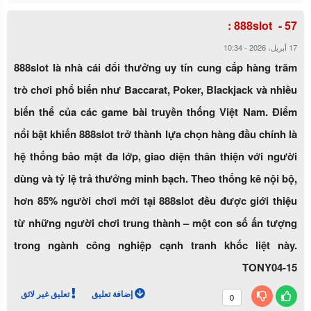
888slot :
10:34
-
17 أبريل، 2026
888slot là nhà cái đổi thưởng uy tín cung cấp hàng trăm
trò chơi phổ biến như Baccarat, Poker, Blackjack và nhiều
biến thể của các game bài truyền thống Việt Nam. Điểm
nổi bật khiến 888slot trở thành lựa chọn hàng đầu chính là
hệ thống bảo mật đa lớp, giao diện thân thiện với người
dùng và tỷ lệ trả thưởng minh bạch. Theo thống kê nội bộ,
hơn 85% người chơi mới tại 888slot đều được giới thiệu
từ những người chơi trung thành – một con số ấn tượng
trong ngành công nghiệp cạnh tranh khốc liệt này.
TONY04-15
إضافة تعليق
تعليق غير لائق
0