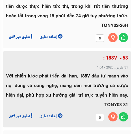
tiền được thực hiện tức thì, trong khi rút tiền thường
hoàn tất trong vòng 15 phút đến 24 giờ tùy phương thức.
TONY02-26H
إضافة تعليق
تعليق غير لائق
0
188V :
1:04
-
31 مارس، 2026
Với chiến lược phát triển dài hạn,
188V
đầu tư mạnh vào
nội dung và công nghệ, mang đến môi trường cá cược
hiện đại, phù hợp xu hướng giải trí trực tuyến hiện nay.
TONY03-31
إضافة تعليق
تعليق غير لائق
0