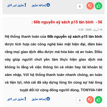
إضافة تعليق
تعليق غير لائق
0
66b nguyễn sỹ sách p15 tân bình :
4:33
-
16 أبريل، 2026
Hệ thống thanh toán của
66b nguyễn sỹ sách p15 tân bình
được tích hợp các công nghệ bảo mật hiện đại, đảm bảo
rằng mọi giao dịch đều được mã hóa bảo vệ an toàn. Điều
này giúp người chơi yên tâm thực hiện giao dịch mà
không lo lắng về việc thông tin cá nhân hay tài khoản bị
xâm nhập. Với hệ thống thanh toán nhanh chóng, an toàn
và tiện lợi, nhà cái đã xây dựng lòng tin cùng sự hài lòng
tuyệt đối từ cộng đồng người dùng. TONY04-14H
إضافة تعليق
تعليق غير لائق
0