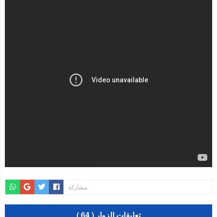
الجامعة الملكية المغربية للكيك بوكسنغ تعرب عن ارتياحها للتجاوب
الإيجابي للمجلس الأعلى للحسابات
إنتاج “قلب مصغر” يفتح آفاق علاجات بيولوجية لاضطرابات القلب
الرباط.. إطلاق مشروع إزالة المواد الكيميائية الخطرة من سلسلة إمداد
قطاع البناء بالمغرب
مشاركة
تعليقات الزوار ( 64 )