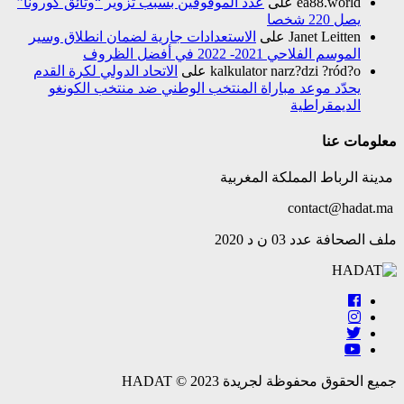
ea88.world
على
عدد الموقوفين بسبب تزوير “وثائق كورونا”
يصل 220 شخصا
Janet Leitten
على
الاستعدادات جارية لضمان انطلاق وسير
الموسم الفلاحي 2021- 2022 في أفضل الظروف
kalkulator narz?dzi ?ród?o
على
الاتحاد الدولي لكرة القدم
يحدّد موعد مباراة المنتخب الوطني ضد منتخب الكونغو
الديمقراطية
معلومات عنا
مدينة الرباط المملكة المغربية
contact@hadat.ma
ملف الصحافة عدد 03 ن د 2020
جميع الحقوق محفوظة لجريدة HADAT © 2023