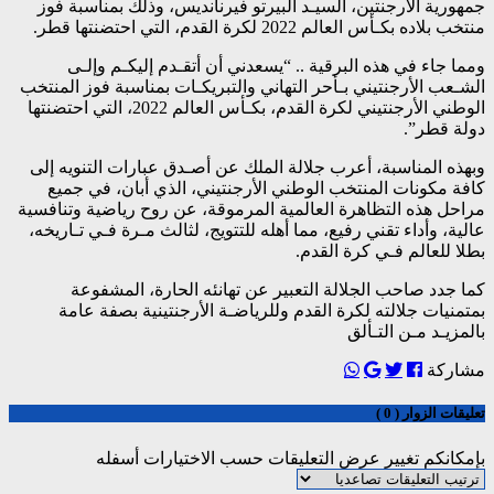
جمهورية الأرجنتين، السيـد ألبيرتو فيرنانديس، وذلك بمناسبة فوز
منتخب بلاده بكـأس العالم 2022 لكرة القدم، التي احتضنتها قطر.
ومما جاء في هذه البرقية .. “يسعدني أن أتقـدم إليكـم وإلـى
الشـعب الأرجنتيني بـأحر التهاني والتبريكـات بمناسبة فوز المنتخب
الوطني الأرجنتيني لكرة القدم، بكـأس العالم 2022، التي احتضنتها
دولة قطر”.
وبهذه المناسبة، أعرب جلالة الملك عن أصـدق عبارات التنويه إلى
كافة مكونات المنتخب الوطني الأرجنتيني، الذي أبان، في جميع
مراحل هذه التظاهرة العالمية المرموقة، عن روح رياضية وتنافسية
عالية، وأداء تقني رفيع، مما أهله للتتويج، لثالث مـرة فـي تـاريخه،
بطلا للعالم فـي كرة القدم.
كما جدد صاحب الجلالة التعبير عن تهانئه الحارة، المشفوعة
بمتمنيات جلالته لكرة القدم وللرياضـة الأرجنتينية بصفة عامة
بالمزيـد مـن التـألق
مشاركة
تعليقات الزوار ( 0 )
بإمكانكم تغيير عرض التعليقات حسب الاختيارات أسفله