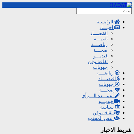
الرئيسية
اخبـــار
اقتصـــاد
تقنيـــة
رياضـــة
صحـــة
فيديـــو
ثقافة وفن
جهويات
رياضـــة
اقتصـــاد
جهويات
صحـــة
أعمـــدة الـــرأي
فيديـــو
سياسة
ثقافة وفن
نبض المجتمع
شريط الاخبار