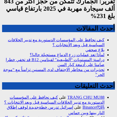
تقرير: الجمارك تتمكن من حجز أكثر من 843
ألف سيجارة مهربة في 2025 بارتفاع قياسي
بلغ 231%
أحدث المقالات
كيف نحافظ على المؤسسات الدستورية مع تدبير الخلافات
السياسية قبل وبعد الإنتخابات ؟
بلاغ صحفي
لماذا تعد عمليات زرع الدماغ مستحيلة حاليا؟
دراسة: المستويات “الطبيعية” لفيتامين B12 قد تخفي خطرا
صامتا على أدمغة كبار السن
تحذيرات من مخاطر الاجتفاف لدى المسنين تزامناً مع “موجة
الحر”
أحدث التعليقات
TRANG CHU MU88
على
كيف نحافظ على المؤسسات
الدستورية مع تدبير الخلافات السياسية قبل وبعد الإنتخابات ؟
Binance代码
على
إسرائيل تدرس خطةجديدة لوقف إطلاق
النار بينها وبين حماس