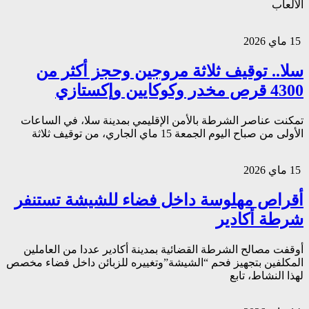
الألعاب
15 ماي 2026
سلا.. توقيف ثلاثة مروجين وحجز أكثر من
4300 قرص مخدر وكوكايين وإكستازي
تمكنت عناصر الشرطة بالأمن الإقليمي بمدينة سلا، في الساعات
الأولى من صباح اليوم الجمعة 15 ماي الجاري، من توقيف ثلاثة
15 ماي 2026
أقراص مهلوسة داخل فضاء للشيشة تستنفر
شرطة أكادير
أوقفت مصالح الشرطة القضائية بمدينة أكادير عددا من العاملين
المكلفين بتجهيز فحم “الشيشة”وتغييره للزبائن داخل فضاء مخصص
لهذا النشاط، تابع