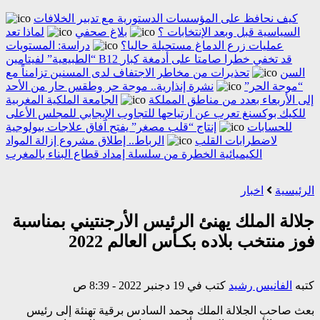
كيف نحافظ على المؤسسات الدستورية مع تدبير الخلافات
السياسية قبل وبعد الإنتخابات ؟
بلاغ صحفي
لماذا تعد
عمليات زرع الدماغ مستحيلة حاليا؟
دراسة: المستويات
“الطبيعية” لفيتامين B12 قد تخفي خطرا صامتا على أدمغة كبار
السن
تحذيرات من مخاطر الاجتفاف لدى المسنين تزامناً مع
“موجة الحر”
نشرة إنذارية.. موجة حر وطقس حار من الأحد
إلى الأربعاء بعدد من مناطق المملكة
الجامعة الملكية المغربية
للكيك بوكسنغ تعرب عن ارتياحها للتجاوب الإيجابي للمجلس الأعلى
للحسابات
إنتاج “قلب مصغر” يفتح آفاق علاجات بيولوجية
لاضطرابات القلب
الرباط.. إطلاق مشروع إزالة المواد
الكيميائية الخطرة من سلسلة إمداد قطاع البناء بالمغرب
الرئيسية
اخبار
جلالة الملك يهنئ الرئیس الأرجنتيني بمناسبة
فوز منتخب بلاده بكـأس العالم 2022
كتبه
الفانيس رشيد
كتب في 19 دجنبر 2022 - 8:39 ص
بعث صاحب الجلالة الملك محمد السادس برقية تهنئة إلى رئيس