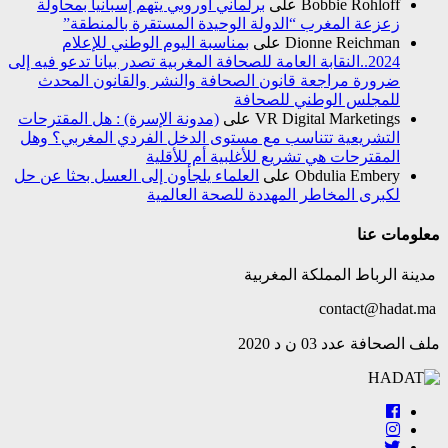
Bobbie Rohloff
على
برلماني أوروبي يتهم إسبانيا بمحاولة
زعزعة المغرب “الدولة الوحيدة المستقرة بالمنطقة”
Dionne Reichman
على
بمناسبة اليوم الوطني للإعلام
2024..النقابة العامة للصحافة المغربية تصدر بيانا تدعو فيه إلى
ضرورة مراجعة قانون الصحافة والنشر والقانون المحدث
للمجلس الوطني للصحافة
VR Digital Marketings
على
(مدونة الإسرة) : هل المقترحات
التشريعية تتناسب مع مستوى الدخل الفردي المغربي؟ وهل
المقترحات هي تشريع للأغلبية أم للأقلية
Obdulia Embery
على
العلماء يلجأون إلى العسل بحثا عن حل
لكبرى المخاطر المهددة للصحة العالمية
معلومات عنا
مدينة الرباط المملكة المغربية
contact@hadat.ma
ملف الصحافة عدد 03 ن د 2020