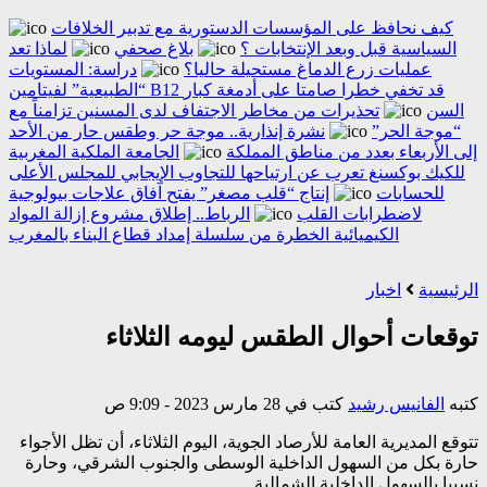
كيف نحافظ على المؤسسات الدستورية مع تدبير الخلافات
السياسية قبل وبعد الإنتخابات ؟
بلاغ صحفي
لماذا تعد
عمليات زرع الدماغ مستحيلة حاليا؟
دراسة: المستويات
“الطبيعية” لفيتامين B12 قد تخفي خطرا صامتا على أدمغة كبار
السن
تحذيرات من مخاطر الاجتفاف لدى المسنين تزامناً مع
“موجة الحر”
نشرة إنذارية.. موجة حر وطقس حار من الأحد
إلى الأربعاء بعدد من مناطق المملكة
الجامعة الملكية المغربية
للكيك بوكسنغ تعرب عن ارتياحها للتجاوب الإيجابي للمجلس الأعلى
للحسابات
إنتاج “قلب مصغر” يفتح آفاق علاجات بيولوجية
لاضطرابات القلب
الرباط.. إطلاق مشروع إزالة المواد
الكيميائية الخطرة من سلسلة إمداد قطاع البناء بالمغرب
الرئيسية
اخبار
توقعات أحوال الطقس ليومه الثلاثاء
كتبه
الفانيس رشيد
كتب في 28 مارس 2023 - 9:09 ص
تتوقع المديرية العامة للأرصاد الجوية، اليوم الثلاثاء، أن تظل الأجواء
حارة بكل من السهول الداخلية الوسطى والجنوب الشرقي، وحارة
نسبيا بالسهول الداخلية الشمالية.