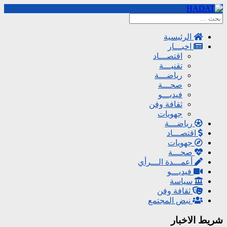
الرئيسية
اخبـــار
اقتصـــاد
تقنيـــة
رياضـــة
صحـــة
فيديـــو
ثقافة وفن
جهويات
رياضـــة
اقتصـــاد
جهويات
صحـــة
أعمـــدة الـــرأي
فيديـــو
سياسة
ثقافة وفن
نبض المجتمع
شريط الاخبار