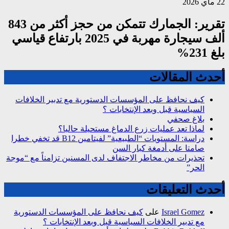
22 ماي 2026
تقرير: الجمارك تتمكن من حجز أكثر من 843
ألف سيجارة مهربة في 2025 بارتفاع قياسي
بلغ 231%
أحدث المقالات
كيف نحافظ على المؤسسات الدستورية مع تدبير الخلافات
السياسية قبل وبعد الإنتخابات ؟
بلاغ صحفي
لماذا تعد عمليات زرع الدماغ مستحيلة حاليا؟
دراسة: المستويات “الطبيعية” لفيتامين B12 قد تخفي خطرا
صامتا على أدمغة كبار السن
تحذيرات من مخاطر الاجتفاف لدى المسنين تزامناً مع “موجة
الحر”
أحدث التعليقات
Israel Gomez
على
كيف نحافظ على المؤسسات الدستورية
مع تدبير الخلافات السياسية قبل وبعد الإنتخابات ؟