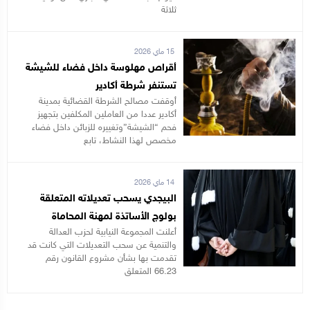
ثلاثة
15 ماي 2026
أقراص مهلوسة داخل فضاء للشيشة
تستنفر شرطة أكادير
أوقفت مصالح الشرطة القضائية بمدينة
أكادير عددا من العاملين المكلفين بتجهيز
فحم “الشيشة”وتغييره للزبائن داخل فضاء
مخصص لهذا النشاط، تابع
14 ماي 2026
البيجدي يسحب تعديلاته المتعلقة
بولوج الأساتذة لمهنة المحاماة
أعلنت المجموعة النيابية لحزب العدالة
والتنمية عن سحب التعديلات التي كانت قد
تقدمت بها بشأن مشروع القانون رقم
66.23 المتعلق