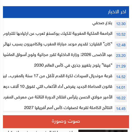
اخر الاخبار
بلاغ صحفي
12:30
الجامعة الملكية المغربية للكيك بوكسنغ تعرب عن ارتياحها للتجاوب 
10:52
الأعلى للحسابات
“كان” الفتيان: تقديم موعد مباراة المغرب والكاميرون بسبب نهائي د
12:48
عيد الأضحى 2026: وزارة الداخلية تقرر مجانية ولوج أسواق الما
23:20
لتنظيمها
“فيفا” يلوح بتغيير جذري في كأس العالم 2030
21:29
قرعة مونديال السيدات لكرة القدم لأقل من 17
14:52
المستوى الأول
قانون المحاماة الجديد يفرض أداء الأتعاب التي تفوق 10 آلاف درهم بالشيك
14:01
الأمير مولاي الحسن يترأس افتتاح الدورة الثالثة من معرض المغرب ل
16:22
الإلكترونية
النتائج الكاملة لقرعة تصفيات كأس أمم أفريقيا 2027
14:45
سلا.. توقيف ثلاثة مروجين وحجز أكثر من 4300 قرص مخدر وكوكايين وإكستازي
14:02
صوت وصورة
أقراص مهلوسة داخل فضاء للشيشة تستنفر شرطة أكادير
12:48