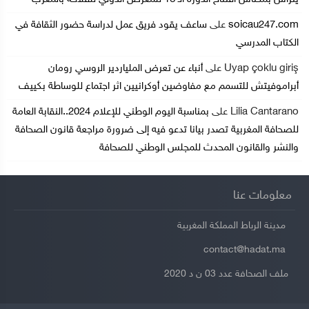
soicau247.com
على
ساعف يقود فريق عمل لدراسة حضور الثقافة في
الكتاب المدرسي
Uyap çoklu giriş
على
أنباء عن تعرض الملياردير الروسي رومان
أبراموفيتش للتسمم مع مفاوضين أوكرانيين اثر اجتماع للوساطة بكييف
Lilia Cantarano
على
بمناسبة اليوم الوطني للإعلام 2024..النقابة العامة
للصحافة المغربية تصدر بيانا تدعو فيه إلى ضرورة مراجعة قانون الصحافة
والنشر والقانون المحدث للمجلس الوطني للصحافة
معلومات عنا
مدينة الرباط المملكة المغربية
contact@hadat.ma
ملف الصحافة عدد 03 ن د 2020