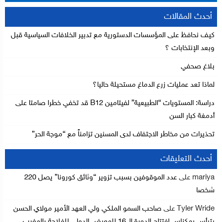
أحدث المقالات
كيف نحافظ على المؤسسات الدستورية مع تدبير الخلافات السياسية قبل
وبعد الإنتخابات ؟
بلاغ صحفي
لماذا تعد عمليات زرع الدماغ مستحيلة حاليا؟
دراسة: المستويات “الطبيعية” لفيتامين B12 قد تخفي خطرا صامتا على
أدمغة كبار السن
تحذيرات من مخاطر الاجتفاف لدى المسنين تزامناً مع “موجة الحر”
أحدث التعليقات
mariya
على
عدد الموقوفين بسبب تزوير “وثائق كورونا” يصل 220
شخصا
Tyler Wride
على
صاحب السمو الملكي ولي العهد الأمير مولاي الحسن
يترأس بمكناس افتتاح الدورة الـ 16 للمعرض الدولي للفلاحة بالمغرب