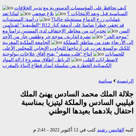
كيف نحافظ على المؤسسات الدستورية مع تدبير الخلافات
السياسية قبل وبعد الإنتخابات ؟
بلاغ صحفي
لماذا تعد
عمليات زرع الدماغ مستحيلة حاليا؟
دراسة: المستويات
“الطبيعية” لفيتامين B12 قد تخفي خطرا صامتا على أدمغة كبار
السن
تحذيرات من مخاطر الاجتفاف لدى المسنين تزامناً مع
“موجة الحر”
نشرة إنذارية.. موجة حر وطقس حار من الأحد
إلى الأربعاء بعدد من مناطق المملكة
الجامعة الملكية المغربية
للكيك بوكسنغ تعرب عن ارتياحها للتجاوب الإيجابي للمجلس الأعلى
للحسابات
إنتاج “قلب مصغر” يفتح آفاق علاجات بيولوجية
لاضطرابات القلب
الرباط.. إطلاق مشروع إزالة المواد
الكيميائية الخطرة من سلسلة إمداد قطاع البناء بالمغرب
الرئيسية
سياسة
جلالة الملك محمد السادس يهنئ الملك
فيليبي السادس والملكة ليتيزيا بمناسبة
احتفال بلادهما بعيدها الوطني
كتبه
الفانيس رشيد
كتب في 12 أكتوبر 2022 - 2:41 م