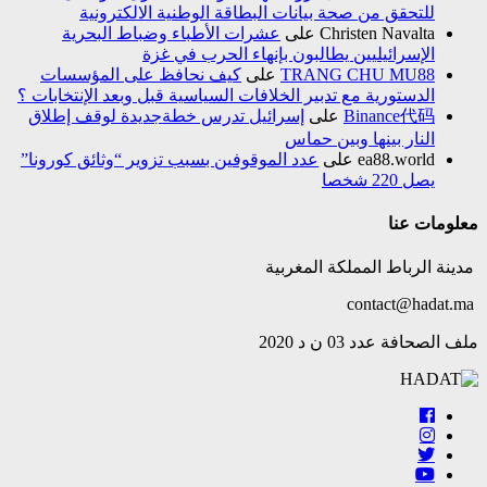
للتحقق من صحة بيانات البطاقة الوطنية الالكترونية
Christen Navalta
على
عشرات الأطباء وضباط البحرية
الإسرائيليين يطالبون بإنهاء الحرب في غزة
TRANG CHU MU88
على
كيف نحافظ على المؤسسات
الدستورية مع تدبير الخلافات السياسية قبل وبعد الإنتخابات ؟
Binance代码
على
إسرائيل تدرس خطةجديدة لوقف إطلاق
النار بينها وبين حماس
ea88.world
على
عدد الموقوفين بسبب تزوير “وثائق كورونا”
يصل 220 شخصا
معلومات عنا
مدينة الرباط المملكة المغربية
contact@hadat.ma
ملف الصحافة عدد 03 ن د 2020