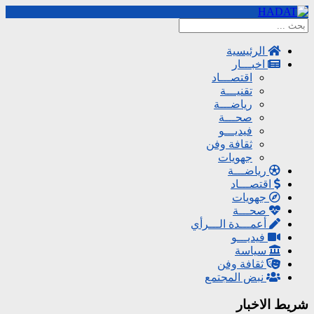
الرئيسية
اخبـــار
اقتصـــاد
تقنيـــة
رياضـــة
صحـــة
فيديـــو
ثقافة وفن
جهويات
رياضـــة
اقتصـــاد
جهويات
صحـــة
أعمـــدة الـــرأي
فيديـــو
سياسة
ثقافة وفن
نبض المجتمع
شريط الاخبار