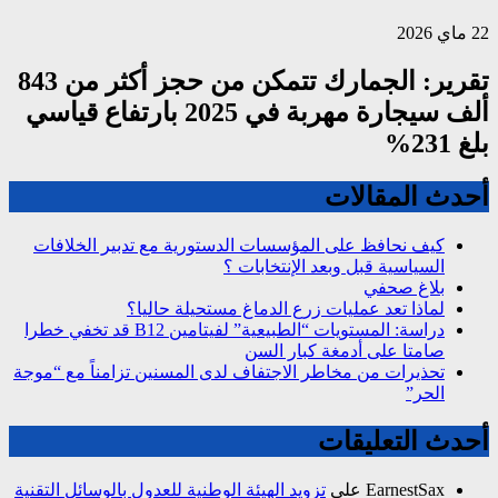
22 ماي 2026
تقرير: الجمارك تتمكن من حجز أكثر من 843
ألف سيجارة مهربة في 2025 بارتفاع قياسي
بلغ 231%
أحدث المقالات
كيف نحافظ على المؤسسات الدستورية مع تدبير الخلافات
السياسية قبل وبعد الإنتخابات ؟
بلاغ صحفي
لماذا تعد عمليات زرع الدماغ مستحيلة حاليا؟
دراسة: المستويات “الطبيعية” لفيتامين B12 قد تخفي خطرا
صامتا على أدمغة كبار السن
تحذيرات من مخاطر الاجتفاف لدى المسنين تزامناً مع “موجة
الحر”
أحدث التعليقات
EarnestSax
على
تزويد الهيئة الوطنية للعدول بالوسائل التقنية