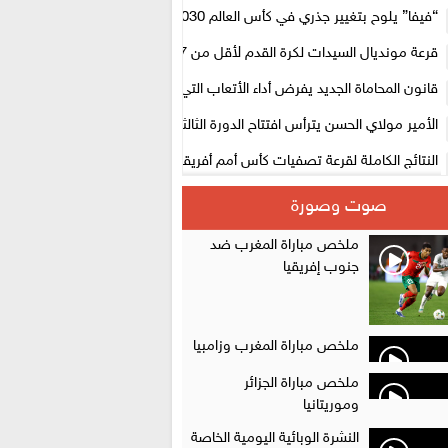
لتنظيمها
“فيفا” يلوح بتغيير جذري في كأس العالم 2030
قرعة مونديال السيدات لكرة القدم لأقل من 17 سنة بالمغرب.. لبؤات 
المستوى الأول
قانون المحاماة الجديد يفرض أداء الأتعاب التي تفوق 10 آلاف درهم بالشيك
الأمير مولاي الحسن يترأس افتتاح الدورة الثالثة من معرض المغرب لصناعة الأ
الإلكترونية
النتائج الكاملة لقرعة تصفيات كأس أمم أفريقيا 2027
سلا.. توقيف ثلاثة مروجين وحجز أكثر من 4300 قرص مخدر وكوكايين وإكستازي
صوت وصورة
أقراص مهلوسة داخل فضاء للشيشة تستنفر شرطة أكادير
ملخص مباراة المغرب ضد
جنوب إفريقيا
ملخص مباراة المغرب وزامبيا
ملخص مباراة الجزائر
وموريتانيا
النشرة الوبائية اليومية الخاصة