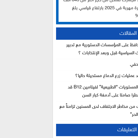
تقرير: الجمارك تتمكن من حجز أكثر من 843 ألف
سيجارة مهربة في 2025 بارتفاع قياسي بلغ
لمقالات
فظ على المؤسسات الدستورية مع تدبير
ت السياسية قبل وبعد الإنتخابات ؟
حفي
د عمليات زرع الدماغ مستحيلة حاليا؟
دراسة: المستويات “الطبيعية” لفيتامين B12 قد
را صامتا على أدمغة كبار السن
 من مخاطر الاجتفاف لدى المسنين تزامناً مع
لحر”
لتعليقات