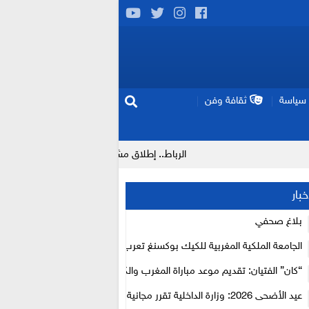
سياسة
ثقافة وفن
الرباط.. إطلاق مشروع إزالة المواد الكيميائية الخطرة من سلسلة إم
خبار
بلاغ صحفي
الجامعة الملكية المغربية للكيك بوكسنغ تعرب عن ارتياحها للتجاوب الإيجابي 
الأعلى للحسابات
“كان” الفتيان: تقديم موعد مباراة المغرب والكاميرون بسبب نهائي دوري أبطال
عيد الأضحى 2026: وزارة الداخلية تقرر مجانية ولوج أسواق الماشية وتعلن “ح