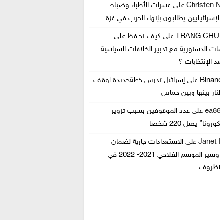
Christen 
على
عشرات الأطباء وضباط
الإسرائيليين يطالبون بإنهاء الحرب في غزة
TRANG CHU
على
كيف نحافظ على
ت الدستورية مع تدبير الخلافات السياسية
د الإنتخابات ؟
Bina
على
إسرائيل تدرس خطةجديدة لوقف
نار بينها وبين حماس
ea88
على
عدد الموقوفين بسبب تزوير
ونا” يصل 220 شخصا
Janet 
على
الاستعدادات جارية لضمان
انطلاق وسير الموسم الفلاحي 2021- 2022 في
لظروف