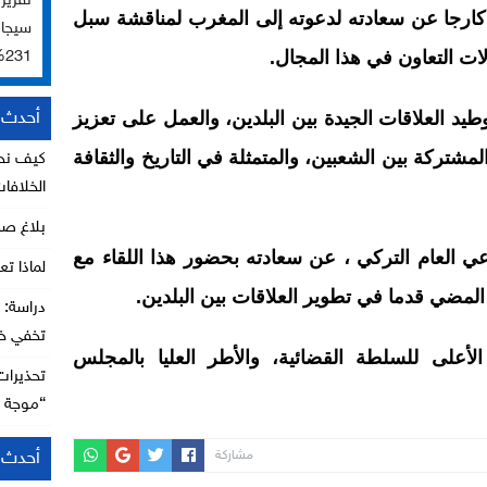
ارجا عن سعادته لدعوته إلى المغرب لمناقشة سبل
ات التعاون في هذا المجال.
231%
أحدث ا
د العلاقات الجيدة بين البلدين، والعمل على تعزيز
 المشتركة بين الشعبين، والمتمثلة في التاريخ والثقافة
كيف نحا
الخلافا
بلاغ ص
 العام التركي ، عن سعادته بحضور هذا اللقاء مع
لماذا تع
المضي قدما في تطوير العلاقات بين البلدين.
تخفي خط
على للسلطة القضائية، والأطر العليا بالمجلس
تحذيرات
“موجة ا
أحدث ا
مشاركة