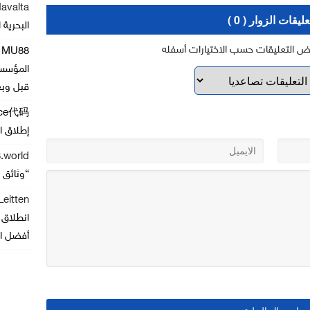
Navalta
عليقات الزوار ( 0 )
البحرية 
رض التعليقات حسب الاختيارات أسفله
 MU88
المؤسسا
قبل وبع
nce代码
إطلاق ال
.world
“وثائق كور
Leitten
أفضل ا