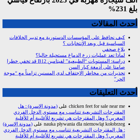
ألف سيجارة مهربة في 2025 بارتفاع قياسي
بلغ 231%
أحدث المقالات
كيف نحافظ على المؤسسات الدستورية مع تدبير الخلافات
السياسية قبل وبعد الإنتخابات ؟
بلاغ صحفي
لماذا تعد عمليات زرع الدماغ مستحيلة حاليا؟
دراسة: المستويات “الطبيعية” لفيتامين B12 قد تخفي خطرا
صامتا على أدمغة كبار السن
تحذيرات من مخاطر الاجتفاف لدى المسنين تزامناً مع “موجة
الحر”
أحدث التعليقات
chicken feet for sale near me
على
(مدونة الإسرة) : هل
المقترحات التشريعية تتناسب مع مستوى الدخل الفردي
المغربي؟ وهل المقترحات هي تشريع للأغلبية أم للأقلية
nauka pływania dla niemowląt kołobrzeg
على
(مدونة الإسرة)
: هل المقترحات التشريعية تتناسب مع مستوى الدخل الفردي
المغربي؟ وهل المقترحات هي تشريع للأغلبية أم للأقلية