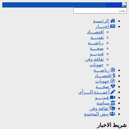
الرئيسية
اخبـــار
اقتصـــاد
تقنيـــة
رياضـــة
صحـــة
فيديـــو
ثقافة وفن
جهويات
رياضـــة
اقتصـــاد
جهويات
صحـــة
أعمـــدة الـــرأي
فيديـــو
سياسة
ثقافة وفن
نبض المجتمع
شريط الاخبار