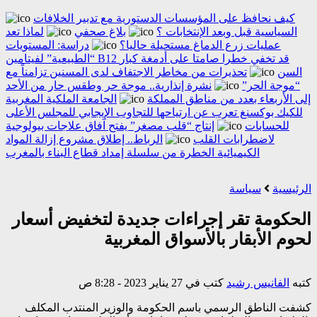
كيف نحافظ على المؤسسات الدستورية مع تدبير الخلافات
السياسية قبل وبعد الإنتخابات ؟
بلاغ صحفي
لماذا تعد
عمليات زرع الدماغ مستحيلة حاليا؟
دراسة: المستويات
“الطبيعية” لفيتامين B12 قد تخفي خطرا صامتا على أدمغة كبار
السن
تحذيرات من مخاطر الاجتفاف لدى المسنين تزامناً مع
“موجة الحر”
نشرة إنذارية.. موجة حر وطقس حار من الأحد
إلى الأربعاء بعدد من مناطق المملكة
الجامعة الملكية المغربية
للكيك بوكسنغ تعرب عن ارتياحها للتجاوب الإيجابي للمجلس الأعلى
للحسابات
إنتاج “قلب مصغر” يفتح آفاق علاجات بيولوجية
لاضطرابات القلب
الرباط.. إطلاق مشروع إزالة المواد
الكيميائية الخطرة من سلسلة إمداد قطاع البناء بالمغرب
الرئيسية
سياسة
الحكومة تقر إجراءات جديدة لتخفيض أسعار
لحوم الأبقار بالأسواق المغربية
كتبه
الفانيس رشيد
كتب في 27 يناير 2023 - 8:28 ص
كشفت الناطق الرسمي باسم الحكومة والوزير المنتدب المكلف