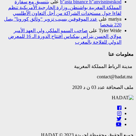
b"asta binance h"anvisningskod
على
بتنسيق مع سفارة
المملكة المغربية بواشنطن..وزارة الخارجية الأمريكية تنظم
لقاءا حول مستجدات الشراكة من أجل التعاون الأطلسي
mariya
على
عدد الموقوفين بسبب تزوير “وثائق كورونا” يصل
220 شخصا
Tyler Wride
على
صاحب السمو الملكي ولي العهد الأمير
مولاي الحسن يترأس بمكناس افتتاح الدورة الـ 16 للمعرض
الدولي للفلاحة بالمغرب
معلومات عنا
مدينة الرباط المملكة المغربية
contact@hadat.ma
ملف الصحافة عدد 03 ن د 2020
جميع الحقوق محفوظة لجريدة HADAT © 2023