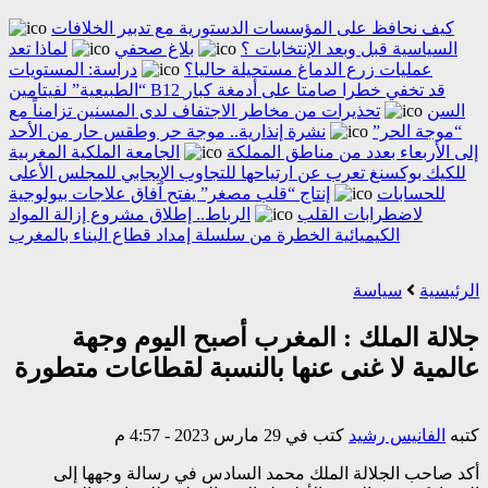
كيف نحافظ على المؤسسات الدستورية مع تدبير الخلافات
السياسية قبل وبعد الإنتخابات ؟
بلاغ صحفي
لماذا تعد
عمليات زرع الدماغ مستحيلة حاليا؟
دراسة: المستويات
“الطبيعية” لفيتامين B12 قد تخفي خطرا صامتا على أدمغة كبار
السن
تحذيرات من مخاطر الاجتفاف لدى المسنين تزامناً مع
“موجة الحر”
نشرة إنذارية.. موجة حر وطقس حار من الأحد
إلى الأربعاء بعدد من مناطق المملكة
الجامعة الملكية المغربية
للكيك بوكسنغ تعرب عن ارتياحها للتجاوب الإيجابي للمجلس الأعلى
للحسابات
إنتاج “قلب مصغر” يفتح آفاق علاجات بيولوجية
لاضطرابات القلب
الرباط.. إطلاق مشروع إزالة المواد
الكيميائية الخطرة من سلسلة إمداد قطاع البناء بالمغرب
الرئيسية
سياسة
جلالة الملك : المغرب أصبح اليوم وجهة
عالمية لا غنى عنها بالنسبة لقطاعات متطورة
كتبه
الفانيس رشيد
كتب في 29 مارس 2023 - 4:57 م
أكد صاحب الجلالة الملك محمد السادس في رسالة وجهها إلى