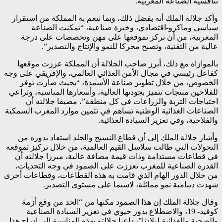
تنافسية الصناعة المغربية.
وأكد جلالة الملك أنه بفضل ذلك، وبما تنعم به المملكة من استقرار
سياسي وماكرو-اقتصادي، وخبرة صناعية، “تمكنت الصناعة
المغربية، من أن تركز تموقعها على مهن وتخصصات على درجة
عالية من التقنية، وتصبح محركا للنمو والإنتاج والتصدير”.
بالموازاة مع ذلك، أبرز صاحب الجلالة أن المملكة عززت موقعها
كفاعل رئيسي في مجال الأمن الغذائي العالمي، والإفريقي على وجه
الخصوص، من خلال تطوير صناعة الأسمدة، “بحيث صارت توفر
للفلاحين منتجات تتميز بجودتها العالية، وأسعارها المناسبة، وتراعي
احتياجات التربة والزراعات في كل منطقة”، مضيفا جلالته أن
الصناعات الغذائية الوطنية تساهم في تثمين موارد المغرب السمكية
والفلاحية، وفي تعزيز السيادة الغذائية.
وأشار جلالة الملك إلى أن قطاع النسيج والجلد استفاد بدوره من
التحولات التي طالت سلاسل القيم العالمية، من خلال تركيز تموقعه
في قطاعات مستدامة وذات قيمة مضافة عالية، مبرزا جلالته أن
القدرة الصناعية للمغرب تعززت على الصمود في وجه التحديات،
من خلال الدور الهام الذي قامت به هذه القطاعات، وقطاعات أخرى
شهدت دينامية نمو مماثلة، لاسيما على مستوى التصدير.
وقال جلالة الملك إن هذا الصمود مكنها من “الحد من وقع أزمة
كوفيد- 19، والاضطلاع بدور حيوي في تعزيز السيادة الصناعية
والصحية والغذائية لبلادنا”، داعيا جلالته بهذه المناسبة إلى إدراج هذا