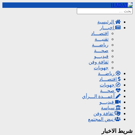
الرئيسية
اخبـــار
اقتصـــاد
تقنيـــة
رياضـــة
صحـــة
فيديـــو
ثقافة وفن
جهويات
رياضـــة
اقتصـــاد
جهويات
صحـــة
أعمـــدة الـــرأي
فيديـــو
سياسة
ثقافة وفن
نبض المجتمع
شريط الاخبار