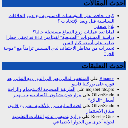
أحدث المقالات
كيف نحافظ على المؤسسات الدستورية مع تدبير الخلافات
السياسية قبل وبعد الإنتخابات ؟
بلاغ صحفي
لماذا تعد عمليات زرع الدماغ مستحيلة حاليا؟
دراسة: المستويات “الطبيعية” لفيتامين B12 قد تخفي خطرا
صامتا على أدمغة كبار السن
تحذيرات من مخاطر الاجتفاف لدى المسنين تزامناً مع “موجة
الحر”
أحدث التعليقات
Binance
على
المنتخب المالي يعبر إلى الدور ربع النهائي بعد
فوزه على بوركينا فاسو
mojabet-rdc.pro
على
الطريقة الصحيحة للاستجمام والراحة
OliverScado
على
مزارعون يشكون الكساد بسبب انهيار
أسعار “الدلاح”
OliverScado
على
لجنة المالية تمرر بالأغلبية مشروع قانون
ميثاق الاستثمار
Roselle Gins
على
وزارة بنموسى تدعو النقابات التعليمية
لجولة أخرى من الحوار الاجتماعي