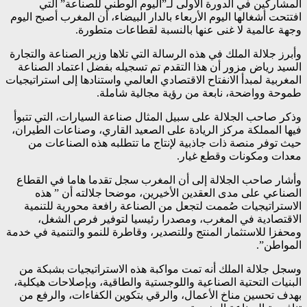
المشاركين في الدورة الأولى لـ”اليوم الوطني للصناعة” التي
افتتحت أشغالها اليوم الأربعاء بالدار البيضاء، أن المغرب أصبح اليوم
وجهة عالمية لا غنى عنها بالنسبة لقطاعات متطورة.
وأبرز جلالة الملك في هذه الرسالة التي تلاها وزير الصناعة والتجارة
السيد رياض مزور أن هذا التقدم تم تسجيله بفضل اعتماد الصناعة
المغربية لمبدأ الانفتاح الاقتصادي العالمي واستنادها إلى استراتيجيات
طموحة وواضحة، نابعة من رؤية مجالية شاملة.
وذكر صاحب الجلالة على سبيل المثال صناعة السيارات، التي تتبوأ
فيها المملكة مركز الريادة على الصعيد القاري، وصناعات الطيران،
حيث توفر منصة ذات جاذبية لإنتاج ما تتطلبه هذه الصناعات من
معدات ومكونات وقطع غيار.
وأشار صاحب الجلالة إلى أن المغرب سجل تقدما هاما في القطاع
الصناعي على مدى العقدين الأخيرين، موضحا جلالته أن ” هذه
الاستراتيجيات صُممت لتجعل من الصناعة رافعة محورية للتنمية
الاقتصادية في المغرب، ومصدرا رئيسيا لتوفير فرص الشغل،
ومحفزا للاستثمار المنتج وللتصدير، وقاطرة للنمو والتنمية في خدمة
المواطن”.
وسجل جلالة الملك أنه تمت مواكبة هذه الاستراتيجيات بشبكة من
البنيات التحتية الصناعية واللوجستية والطاقية، وبإصلاحات هيكلية،
بهدف تحسين مناخ الأعمال، والرقي بتكوين الكفاءات، والرفع من