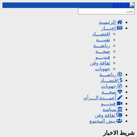
الرئيسية
اخبـــار
اقتصـــاد
تقنيـــة
رياضـــة
صحـــة
فيديـــو
ثقافة وفن
جهويات
رياضـــة
اقتصـــاد
جهويات
صحـــة
أعمـــدة الـــرأي
فيديـــو
سياسة
ثقافة وفن
نبض المجتمع
شريط الاخبار