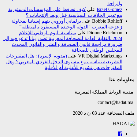
والراحة
Israel Gomez
على
كيف نحافظ على المؤسسات الدستورية
مع تدبير الخلافات السياسية قبل وبعد الإنتخابات ؟
Bobbie Rohloff
على
برلماني أوروبي يتهم إسبانيا بمحاولة
زعزعة المغرب “الدولة الوحيدة المستقرة بالمنطقة”
Dionne Reichman
على
بمناسبة اليوم الوطني للإعلام
2024..النقابة العامة للصحافة المغربية تصدر بيانا تدعو فيه إلى
ضرورة مراجعة قانون الصحافة والنشر والقانون المحدث
للمجلس الوطني للصحافة
VR Digital Marketings
على
(مدونة الإسرة) : هل المقترحات
التشريعية تتناسب مع مستوى الدخل الفردي المغربي؟ وهل
المقترحات هي تشريع للأغلبية أم للأقلية
معلومات عنا
مدينة الرباط المملكة المغربية
contact@hadat.ma
ملف الصحافة عدد 03 ن د 2020