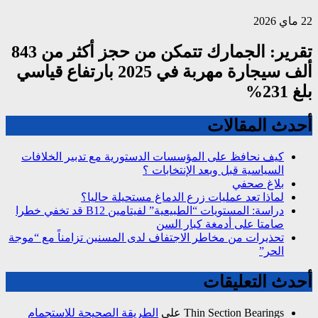
22 ماي 2026
تقرير: الجمارك تتمكن من حجز أكثر من 843
ألف سيجارة مهربة في 2025 بارتفاع قياسي
بلغ 231%
أحدث المقالات
كيف نحافظ على المؤسسات الدستورية مع تدبير الخلافات
السياسية قبل وبعد الإنتخابات ؟
بلاغ صحفي
لماذا تعد عمليات زرع الدماغ مستحيلة حاليا؟
دراسة: المستويات “الطبيعية” لفيتامين B12 قد تخفي خطرا
صامتا على أدمغة كبار السن
تحذيرات من مخاطر الاجتفاف لدى المسنين تزامناً مع “موجة
الحر”
أحدث التعليقات
Thin Section Bearings
على
الطريقة الصحيحة للاستجمام