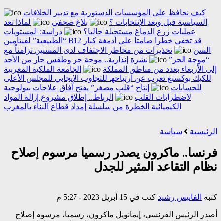
كيف نحافظ على المؤسسات الدستورية مع تدبير الخلافات
السياسية قبل وبعد الإنتخابات ؟
بلاغ صحفي
لماذا تعد
عمليات زرع الدماغ مستحيلة حاليا؟
دراسة: المستويات
“الطبيعية” لفيتامين B12 قد تخفي خطرا صامتا على أدمغة كبار
السن
تحذيرات من مخاطر الاجتفاف لدى المسنين تزامناً مع
“موجة الحر”
نشرة إنذارية.. موجة حر وطقس حار من الأحد
إلى الأربعاء بعدد من مناطق المملكة
الجامعة الملكية المغربية
للكيك بوكسنغ تعرب عن ارتياحها للتجاوب الإيجابي للمجلس الأعلى
للحسابات
إنتاج “قلب مصغر” يفتح آفاق علاجات بيولوجية
لاضطرابات القلب
الرباط.. إطلاق مشروع إزالة المواد
الكيميائية الخطرة من سلسلة إمداد قطاع البناء بالمغرب
الرئيسية
سياسة
فرنسا.. ماكرون يصدر رسميا مرسوم إصلاح
نظام التقاعد المثير للجدل
كتبه
الفانيس رشيد
كتب في 15 أبريل 2023 - 5:27 م
أصدر الرئيس الفرنسي، إيمانويل ماكرون، رسميا، مرسوم إصلاح