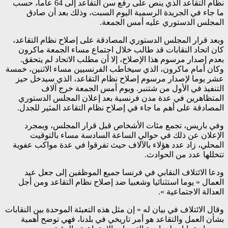
نظام التقاعد الذي ينص على رفع سن التقاعد إلى 64 عاما، حسب
ما جاء في الجريدة الرسمية اليوم السبت، وذلك بعد أن صادق
المجلس الدستوري عليه أمس الجمعة.
وبعد قرار المجلس الدستوري المصادقة على إصلاح نظام التقاعد،
كان اتحاد النقابات قد طالب خلال اجتماع مساء الجمعة ماكرون
بعدم إصدار مرسوم هذا الإصلاح، إلا أن مطلب الاتحاد لم يتحقق.
وكان أمام ماكرون، الذي سيخاطب الفرنسيين مساء الاثنين، خمسة
عشر يوما لإصدار مرسوم إصلاح نظام التقاعد، الذي سيدخل حيز
التنفيذ في الأول من شتنبر. ويوم أمس الجمعة خرج آلاف
المتظاهرين في عدة مدن فرنسية بعد إعلان المجلس الدستوري
المصادقة على أهم ما جاء في إصلاح نظام التقاعد المثير للجدل.
وفي باريس، تجمع مئات الأشخاص قبل قرار المجلس، وبمجرد
الإعلان عن ذلك في حوالي الساعة السادسة مساء بالتوقيت
المحلي، زاد عدد هؤلاء بالآلاف حيث تفرقوا في عدة مواكب عفوية
تتخللها عدد من الحوادث.
ودعا الائتلاف النقابي في فرنسا جميع الموظفين إلى جعل عيد
العمال « يوما استثنائيا وشعبيا ضد إصلاح نظام التقاعد ومن أجل
العدالة الاجتماعية ».
وقال الائتلاف في بيان له « إن مثل هذه التعبئة الموحدة بين النقابات
بشأن العمل والتقاعد هو أمر تاريخي في بلدنا، فهي توضح أهمية