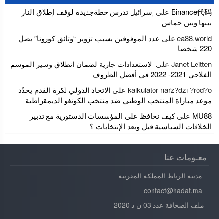
Binance代码
على
إسرائيل تدرس خطةجديدة لوقف إطلاق النار
بينها وبين حماس
ea88.world
على
عدد الموقوفين بسبب تزوير “وثائق كورونا” يصل
220 شخصا
Janet Leitten
على
الاستعدادات جارية لضمان انطلاق وسير الموسم
الفلاحي 2021- 2022 في أفضل الظروف
kalkulator narz?dzi ?ród?o
على
الاتحاد الدولي لكرة القدم يحدّد
موعد مباراة المنتخب الوطني ضد منتخب الكونغو الديمقراطية
MU88
على
كيف نحافظ على المؤسسات الدستورية مع تدبير
الخلافات السياسية قبل وبعد الإنتخابات ؟
معلومات عنا
مدينة الرباط المملكة المغربية
contact@hadat.ma
ملف الصحافة عدد 03 ن د 2020