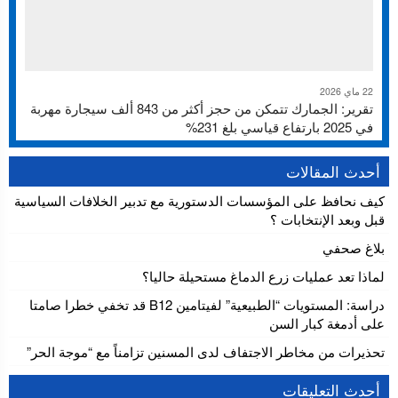
22 ماي 2026
تقرير: الجمارك تتمكن من حجز أكثر من 843 ألف سيجارة مهربة
في 2025 بارتفاع قياسي بلغ 231%
أحدث المقالات
كيف نحافظ على المؤسسات الدستورية مع تدبير الخلافات السياسية
قبل وبعد الإنتخابات ؟
بلاغ صحفي
لماذا تعد عمليات زرع الدماغ مستحيلة حاليا؟
دراسة: المستويات “الطبيعية” لفيتامين B12 قد تخفي خطرا صامتا
على أدمغة كبار السن
تحذيرات من مخاطر الاجتفاف لدى المسنين تزامناً مع “موجة الحر”
أحدث التعليقات