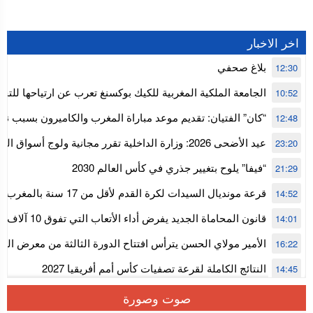
اخر الاخبار
بلاغ صحفي
12:30
الجامعة الملكية المغربية للكيك بوكسنغ تعرب عن ارتياحها للتجا
10:52
للمجلس الأعلى للحسابات
“كان” الفتيان: تقديم موعد مباراة المغرب والكاميرون بسبب نه
12:48
إفريقيا
عيد الأضحى 2026: وزارة الداخلية تقرر مجانية ولوج أسواق
23:20
استنفار” لتنظيمها
“فيفا” يلوح بتغيير جذري في كأس العالم 2030
21:29
قرعة مونديال السيدات لكرة القدم ل
14:52
المستوى الأول
قانون المحاماة الجديد يفرض أداء الأتعاب التي تفوق 10 آلاف درهم بالشيك
14:01
الأمير مولاي الحسن يترأس افتتاح الدورة الثالثة من معرض ال
16:22
الألعاب الإلكترونية
النتائج الكاملة لقرعة تصفيات كأس أمم أفريقيا 2027
14:45
سلا.. توقيف ثلاثة مروجين وحجز أكثر من 4300 قرص مخدر وكوكايين وإكستازي
14:02
صوت وصورة