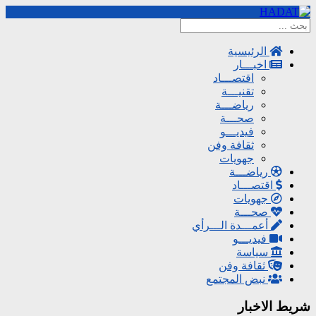
الرئيسية
اخبـــار
اقتصـــاد
تقنيـــة
رياضـــة
صحـــة
فيديـــو
ثقافة وفن
جهويات
رياضـــة
اقتصـــاد
جهويات
صحـــة
أعمـــدة الـــرأي
فيديـــو
سياسة
ثقافة وفن
نبض المجتمع
شريط الاخبار