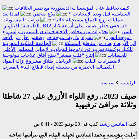
كيف نحافظ على المؤسسات الدستورية مع تدبير الخلافات
السياسية قبل وبعد الإنتخابات ؟
بلاغ صحفي
لماذا تعد
عمليات زرع الدماغ مستحيلة حاليا؟
دراسة: المستويات
“الطبيعية” لفيتامين B12 قد تخفي خطرا صامتا على أدمغة كبار
السن
تحذيرات من مخاطر الاجتفاف لدى المسنين تزامناً مع
“موجة الحر”
نشرة إنذارية.. موجة حر وطقس حار من الأحد
إلى الأربعاء بعدد من مناطق المملكة
الجامعة الملكية المغربية
للكيك بوكسنغ تعرب عن ارتياحها للتجاوب الإيجابي للمجلس الأعلى
للحسابات
إنتاج “قلب مصغر” يفتح آفاق علاجات بيولوجية
لاضطرابات القلب
الرباط.. إطلاق مشروع إزالة المواد
الكيميائية الخطرة من سلسلة إمداد قطاع البناء بالمغرب
الرئيسية
سياسة
صيف 2023.. رفع اللواء الأزرق على 27 شاطئا
وثلاثة مرافئ ترفيهية
كتبه
الفانيس رشيد
كتب في 20 يونيو 2023 - 8:41 ص
أعلنت مؤسسة محمد السادس لحماية البيئة، التي تترأسها صاحبة