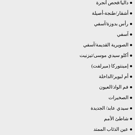
● داليا/فحص أنجرة
● أشقار/طنجة-أصيلة
● رأس بدوزة/آسفي
● آسفي
● الصويرية القديمة/آسفي
● أكلو سيدي موسى/تيزنيت
● إمينتوركا (ميرلفت)
● أم لبوير/الداخلة
● فم الواد/العيون
● الصخيرات
● سيدي عابد/ الجديدة
● شاطئ الأمم
● عين الذئاب الممتد