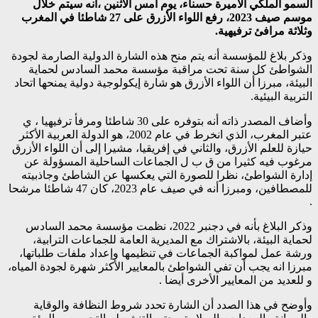
السمو الملكي الأميرة حسناء، يوم أمس الاثنين ،أنه سيتم خلال
موسم صيف 2023، رفع اللواء الأزرق على 27 شاطئا في المغرب
وثلاثة مرافئ ترفيهية.
وذكر بلاغ للمؤسسة أنه يتم منح هذه الشارة الدولية الصارمة لجودة
الشواطئ كل سنة تحت مراقبة مؤسسة محمد السادس لحماية
البيئة، مبرزا أن اللواء الأزرق هو شارة إيكولوجية دولية يمنحها اتحاد
التربية البيئية.
وأضاف المصدر ذاته أنه بتوفره على 30 شاطئا ومرفأ ترفيهيا ، ي
عتبر المغرب، الذي انخرط في عام 2002، هو الدولة العربية الأكثر
حيازة للعلم الأزرق، والثاني في إفريقيا، مشيرا إلى أن اللواء الأزرق
مرغوب فيه كثيرا من ق ب ل الجماعات الساحلية المسؤولة عن
إدارة الشواطئ، نظرا للصورة التي يعكسها عن الشاطئ وجاذبيته
للمصطافين، ومبرزا أنه في صيف عام 2023، كان 47 شاطئا مرشحا
.
وذكر البلاغ بأنه في دجنبر 2022، نظمت مؤسسة محمد السادس
لحماية البيئة، بالاشتراك مع المديرية العامة للجماعات الترابية،
ورشة عمل لمواكبة الجماعات في تنظيمها وإعداد ملفات طلباتها،
مبرزا انه يجب أن تفي الشواطئ بالمعايير الأكثر شهرة لجودة المياه،
و للعديد من المعايير الأخرى أيضا .
وأوضح في هذا الصدد أن الشارة تحدد شروط النظافة والوقاية