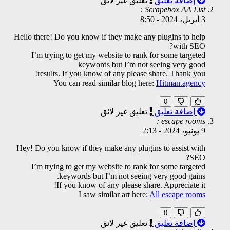
إضافة تعليق
تعليق غير لائق
Scrapebox AA List :
3 أبريل، 2024
-
8:50
Hello there! Do you know if they make any plugins to help
with SEO?
I’m trying to get my website to rank for some targeted
keywords but I’m not seeing very good
results. If you know of any please share. Thank you!
You can read similar blog here:
Hitman.agency
0
إضافة تعليق
تعليق غير لائق
escape rooms :
9 يونيو، 2024
-
2:13
Hey! Do you know if they make any plugins to assist with
SEO?
I’m trying to get my website to rank for some targeted
keywords but I’m not seeing very good gains.
If you know of any please share. Appreciate it!
I saw similar art here:
All escape rooms
0
إضافة تعليق
تعليق غير لائق