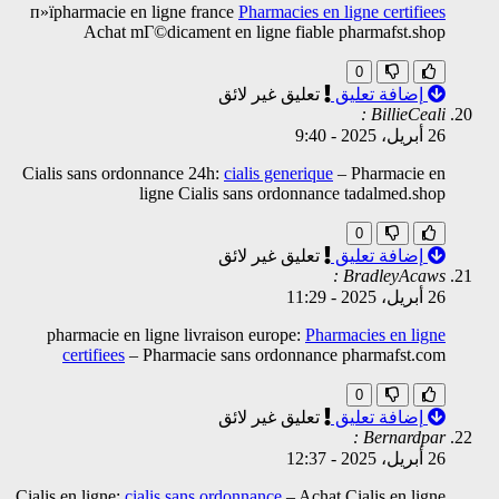
п»їpharmacie en ligne france
Pharmacies en ligne certifiees
Achat mГ©dicament en ligne fiable pharmafst.shop
0
إضافة تعليق
تعليق غير لائق
BillieCeali :
26 أبريل، 2025
-
9:40
Cialis sans ordonnance 24h:
cialis generique
– Pharmacie en
ligne Cialis sans ordonnance tadalmed.shop
0
إضافة تعليق
تعليق غير لائق
BradleyAcaws :
26 أبريل، 2025
-
11:29
pharmacie en ligne livraison europe:
Pharmacies en ligne
certifiees
– Pharmacie sans ordonnance pharmafst.com
0
إضافة تعليق
تعليق غير لائق
Bernardpar :
26 أبريل، 2025
-
12:37
Cialis en ligne:
cialis sans ordonnance
– Achat Cialis en ligne