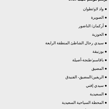
● واد لاو/تطوان
● الصويرة
● أركمان/ الناضور
● الحوزية
● سيدي رحال الشاطئ المنطقة الرابعة
● بوزنيقة
● باقاسم/طنجة-أصيلة
● المضيق
● الريفين/المضيق- الفنيدق
● سيدي إفني
● السعيدية
● المحطة السياحية السعيدية