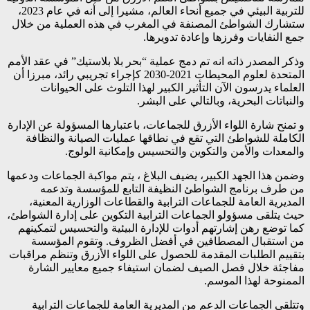
للتربية البيئي في جميع أنحاء العالم، مشيرا إلى أنه في عام 2023،
ستشارك الشواطئ المصنفة في المغرب في هذه العملية من خلال
جمع النفايات وفرزها وإعادة تدويرها.
وذكر المصدر ذاته انه تم دمج عملية “بحر بلا بلاستيك” في عقد الأمم
المتحدة لعلوم المحيطات 2021-2030 كإجراء تجريبي رائد، مبرزا أن
العلماء يدرسون الآن التأثير الكبير لهذا التلوث على الحيوانات
والنباتات البحرية، وبالتالي على البشر.
و تمنح شارة اللواء الأزرق للجماعات، باعتبارها المسؤولة عن الإدارة
الكاملة للشواطئ التي تقع في نطاقها عمليات الصيانة والنظافة
والمعدات والأمن والتكوين والتحسيس وإمكانية الولوج.
وضمن هذا الجهد الكبير، يضيف البلاغ ، يتم مواكبة الجماعات ودعمها
من طرف برنامج الشواطئ النظيفة التابع للمؤسسة وتدعمه
المديرية العامة للجماعات الترابية والقطاعات الوزارية المعنية،
حيث يتلقى مسؤولو الجماعات الترابية التكوين على إدارة الشواطئ،
كما توضع رهن إشارتهم أدوات للإدارة البيئية والتحسيس لتمكينهم
من استقبال المصطافين في أفضل الظروف. وتقوم المؤسسة
بتقييم الطلبات المقدمة للحصول على اللواء الأزرق وتنظم مراقبات
مفاجئة خلال فصل الصيف لضمان استيفاء جميع معايير الشارة
الممنوحة لهذا الموسم.
وتتلقى الجماعات الدعم من المديرية العامة للجماعات الترابية