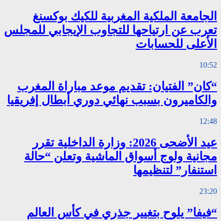
الجامعة الملكية المغربية للكيك بوكسنغ
تعرب عن ارتياحها للتجاوب الإيجابي للمجلس
الأعلى للحسابات
10:52
“كان” الفتيان: تقديم موعد مباراة المغرب
والكاميرون بسبب نهائي دوري أبطال إفريقيا
12:48
عيد الأضحى 2026: وزارة الداخلية تقرر
مجانية ولوج أسواق الماشية وتعلن “حالة
استنفار” لتنظيمها
23:20
“فيفا” يلوح بتغيير جذري في كأس العالم