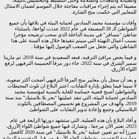
والصيانة والمعدات والسلامة وحتى التنشيط والتحسيس بالبيئة،
مضيفا انه يتم إجراء مراقبات مفاجئة خلال الموسم لضمان الامتثال
للمعايير التي حكمت منح الشارة.
وأفادت مؤسسة محمد السادس لحماية البيئة في بلاغها بأن جميع
الشواطئ الـ 28 المصنفة في عام 2022 جددت لواءها، باستثناء
شاطئ “مسافر” في مدينة الداخلة الذي سحب ترشيحه مؤخرا
بسبب أعمال التهيئة التي سيتم تنفيذها خلال هذه السنة على هذا
الشاطئ والتي تجعل من الصعب الوصول إليها مؤقتا .
و فيما يخص مرافئ الترفيه، فبعد السعيدية في سنة 2018، ثم مارينا
سمير الشرق في سنة 2022، جاء دور مرفأ الحسيمة الترفيهي لرفع
اللواء الأزرق.
و بعد أن سجل بأن معايير منح المرفأ الترفيهي أضحت أكثر صعوبة،
لا سيما فيما يتعلق بإدارة النفايات، اعتبر البلاغ ان تلوث المحيطات
والشواطئ أصبح قضية حساسة للغاية بالنسبة لمؤسسة محمد
السادس لحماية البيئة، التي تنفذ عمليتها “بحر بلا بلاستيك” منذ سنة
2019، والهدف من المشروع هو تحسيس المصطافين بالتلوث
البلاستيكي وجمع وإعادة تدوير النفايات على الشواطئ.
و أفاد البلاغ بأن هذه العملية، التي ستشهد دورتها الرابعة في عام
2023، تعتبر الآن مرجعا ، وتشارك فيها جميع شواطئ اللواء الأزرق،
مبرزا أنه تم تعيين عملية “بحر بلا بلاستيك” في سنة 2020 كأفضل
ممارسة للتحسيس بشواطئ العلم الأزرق من قبل المؤسسة الدولية