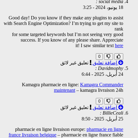
social media :
18 يونيو، 2024
-
3:25
Good day! Do you know if they make any plugins to assist
with Search Engine Optimization? I’m trying to get my site to
rank
for some targeted keywords but I’m not seeing very good
success. If you know of any please share. Appreciate
it! I saw similar text
here
0
إضافة تعليق
تعليق غير لائق
Davidmophy :
24 أبريل، 2025
-
6:44
Kamagra pharmacie en ligne:
Kamagra Commander
maintenant
– kamagra livraison 24h
0
إضافة تعليق
تعليق غير لائق
BillieCeali :
25 أبريل، 2025
-
8:50
pharmacie en ligne livraison europe:
pharmacie en ligne
france livraison belgique
– pharmacie en ligne france fiable