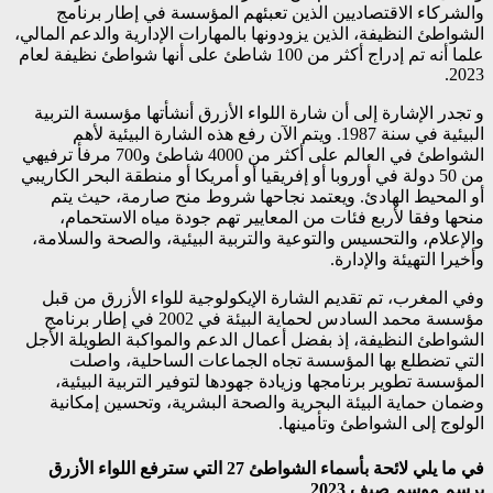
والشركاء الاقتصاديين الذين تعبئهم المؤسسة في إطار برنامج
الشواطئ النظيفة، الذين يزودونها بالمهارات الإدارية والدعم المالي،
علما أنه تم إدراج أكثر من 100 شاطئ على أنها شواطئ نظيفة لعام
2023.
و تجدر الإشارة إلى أن شارة اللواء الأزرق أنشأتها مؤسسة التربية
البيئية في سنة 1987. ويتم الآن رفع هذه الشارة البيئية لأهم
الشواطئ في العالم على أكثر من 4000 شاطئ و700 مرفأ ترفيهي
من 50 دولة في أوروبا أو إفريقيا أو أمريكا أو منطقة البحر الكاريبي
أو المحيط الهادئ. ويعتمد نجاحها شروط منح صارمة، حيث يتم
منحها وفقا لأربع فئات من المعايير تهم جودة مياه الاستحمام،
والإعلام، والتحسيس والتوعية والتربية البيئية، والصحة والسلامة،
وأخيرا التهيئة والإدارة.
وفي المغرب، تم تقديم الشارة الإيكولوجية للواء الأزرق من قبل
مؤسسة محمد السادس لحماية البيئة في 2002 في إطار برنامج
الشواطئ النظيفة، إذ بفضل أعمال الدعم والمواكبة الطويلة الأجل
التي تضطلع بها المؤسسة تجاه الجماعات الساحلية، واصلت
المؤسسة تطوير برنامجها وزيادة جهودها لتوفير التربية البيئية،
وضمان حماية البيئة البحرية والصحة البشرية، وتحسين إمكانية
الولوج إلى الشواطئ وتأمينها.
في ما يلي لائحة بأسماء الشواطئ 27 التي سترفع اللواء الأزرق
برسم موسم صيف 2023