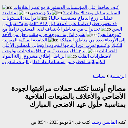
كيف نحافظ على المؤسسات الدستورية مع تدبير الخلافات
السياسية قبل وبعد الإنتخابات ؟
بلاغ صحفي
لماذا تعد
عمليات زرع الدماغ مستحيلة حاليا؟
دراسة: المستويات
“الطبيعية” لفيتامين B12 قد تخفي خطرا صامتا على أدمغة كبار
السن
تحذيرات من مخاطر الاجتفاف لدى المسنين تزامناً مع
“موجة الحر”
نشرة إنذارية.. موجة حر وطقس حار من الأحد
إلى الأربعاء بعدد من مناطق المملكة
الجامعة الملكية المغربية
للكيك بوكسنغ تعرب عن ارتياحها للتجاوب الإيجابي للمجلس الأعلى
للحسابات
إنتاج “قلب مصغر” يفتح آفاق علاجات بيولوجية
لاضطرابات القلب
الرباط.. إطلاق مشروع إزالة المواد
الكيميائية الخطرة من سلسلة إمداد قطاع البناء بالمغرب
الرئيسية
سياسة
مصالح أونسا تكثف حملات مراقبتها لجودة
الأضاحي والأعلاف بالضيعات الفلاحية
بمناسبة حلول عيد الاضحى المبارك
كتبه
الفانيس رشيد
كتب في 24 يونيو 2023 - 8:54 ص