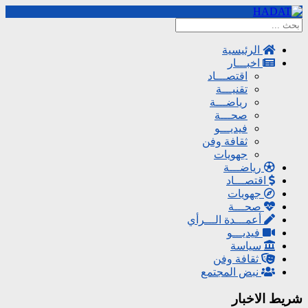
الرئيسية
اخبـــار
اقتصـــاد
تقنيـــة
رياضـــة
صحـــة
فيديـــو
ثقافة وفن
جهويات
رياضـــة
اقتصـــاد
جهويات
صحـــة
أعمـــدة الـــرأي
فيديـــو
سياسة
ثقافة وفن
نبض المجتمع
شريط الاخبار