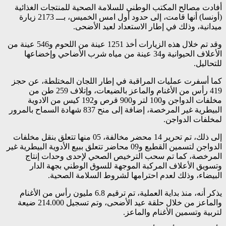
أفادت مصالح المكتب الوطني للسلامة الصحية للمنتجات الغذائية
(أونسا) أنها قامت، إلى حدود أول امس الخميس، بـــ 2173 زيارة
ميدانية، وذلك في إطار الاستعداد لعيد الأضحى.
وقد تم خلال هذه الزيارات أخذ 1251 عينة من اللحوم و546 عينة من
الأعلاف الحيوانية و34 عينة من مياه شرب الأضاحي وإخضاعها
للتحاليل.
كما أسفرت عمليات المراقبة في إطار اللجان المختلطة، عن حجز
419 رأس من الأغنام والماعز بالضيعات، وإتلاف 259 طن من
مخلفات الدواجن و100 لتر و900 قرص و192 كيس من الادوية
البيطرية غير المرخصة، إضافة إلى منح 837 شهادة السماح بالمرور
لمخلفات الدواجن.
إلى ذلك، تم تحرير 14 محضر مخالفة، 05 منها تتعلق بنقل مخلفات
الدواجن لتسمين القطيع و09 محاضر تتعلق ببيع الأدوية البيطرية غير
المرخصة، كما تم سحب الترخيص الصحي لإحدى وحدات إنتاج
وتسويق الأعلاف المركبة الموجهة للسوق الوطني بجهة الدار
البيضاء، وذلك لعدم احترامها لشروط السلامة الصحية.
يذكر أنه، منذ بداية العملية، تم ترقيم 6.8 مليون رأس من الأغنام
والماعز من خلال حلقة عيد الأضحى، وتم تسجيل 214.000 ضيعة
لتربية وتسمين الأغنام والماعز.