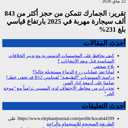
22 ماي 2026
تقرير: الجمارك تتمكن من حجز أكثر من 843
ألف سيجارة مهربة في 2025 بارتفاع قياسي
بلغ 231%
أحدث المقالات
كيف نحافظ على المؤسسات الدستورية مع تدبير الخلافات
السياسية قبل وبعد الإنتخابات ؟
بلاغ صحفي
لماذا تعد عمليات زرع الدماغ مستحيلة حاليا؟
دراسة: المستويات “الطبيعية” لفيتامين B12 قد تخفي خطرا
صامتا على أدمغة كبار السن
تحذيرات من مخاطر الاجتفاف لدى المسنين تزامناً مع “موجة
الحر”
أحدث التعليقات
https://www.elephantjournal.com/profile/kocab44599/
على
الطريقة الصحيحة للاستجمام والراحة