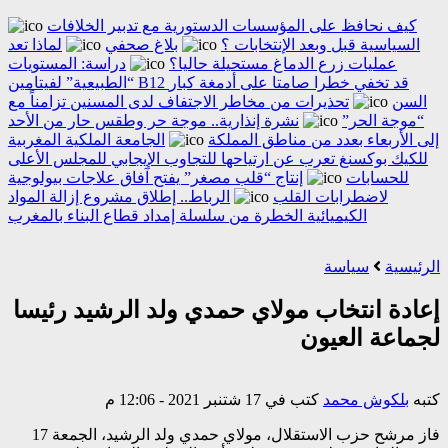
كيف نحافظ على المؤسسات الدستورية مع تدبير الخلافات
السياسية قبل وبعد الإنتخابات ؟
بلاغ صحفي
لماذا تعد
عمليات زرع الدماغ مستحيلة حاليا؟
دراسة: المستويات
“الطبيعية” لفيتامين B12 قد تخفي خطرا صامتا على أدمغة كبار
السن
تحذيرات من مخاطر الاجتفاف لدى المسنين تزامناً مع
“موجة الحر”
نشرة إنذارية.. موجة حر وطقس حار من الأحد
إلى الأربعاء بعدد من مناطق المملكة
الجامعة الملكية المغربية
للكيك بوكسنغ تعرب عن ارتياحها للتجاوب الإيجابي للمجلس الأعلى
للحسابات
إنتاج “قلب مصغر” يفتح آفاق علاجات بيولوجية
لاضطرابات القلب
الرباط.. إطلاق مشروع إزالة المواد
الكيميائية الخطرة من سلسلة إمداد قطاع البناء بالمغرب
الرئيسية
سياسة
إعادة انتخاب مولاي حمدي ولد الرشيد رئيسا
لجماعة العيون
كتبه
بلكوش محمد
كتب في 17 شتنبر 2021 - 12:06 م
فاز مرشح حزب الاستقلال، مولاي حمدي ولد الرشيد، الجمعة 17