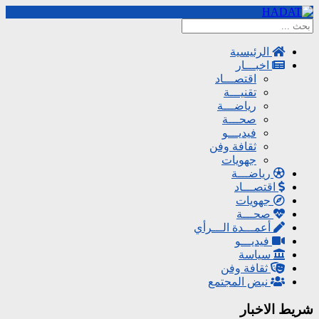
الرئيسية
اخبـــار
اقتصـــاد
تقنيـــة
رياضـــة
صحـــة
فيديـــو
ثقافة وفن
جهويات
رياضـــة
اقتصـــاد
جهويات
صحـــة
أعمـــدة الـــرأي
فيديـــو
سياسة
ثقافة وفن
نبض المجتمع
شريط الاخبار