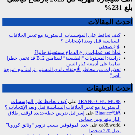
بلغ 231%
أحدث المقالات
كيف نحافظ على المؤسسات الدستورية مع تدبير الخلافات
السياسية قبل وبعد الإنتخابات ؟
بلاغ صحفي
لماذا تعد عمليات زرع الدماغ مستحيلة حاليا؟
دراسة: المستويات “الطبيعية” لفيتامين B12 قد تخفي خطرا
صامتا على أدمغة كبار السن
تحذيرات من مخاطر الاجتفاف لدى المسنين تزامناً مع “موجة
الحر”
أحدث التعليقات
TRANG CHU MU88
على
كيف نحافظ على المؤسسات
الدستورية مع تدبير الخلافات السياسية قبل وبعد الإنتخابات ؟
Binance代码
على
إسرائيل تدرس خطةجديدة لوقف إطلاق
النار بينها وبين حماس
ea88.world
على
عدد الموقوفين بسبب تزوير “وثائق كورونا”
يصل 220 شخصا