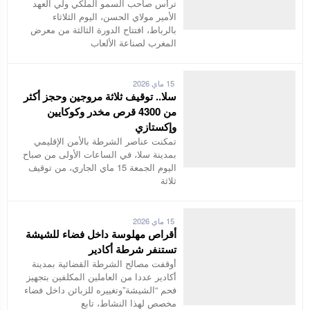
ترأس صاحب السمو الملكي ولي العهد
الأمير مولاي الحسن، اليوم الثلاثاء
بالرباط، افتتاح الدورة الثالثة من معرض
المغرب لصناعة الألعاب
15 ماي 2026
سلا.. توقيف ثلاثة مروجين وحجز أكثر
من 4300 قرص مخدر وكوكايين
وإكستازي
تمكنت عناصر الشرطة بالأمن الإقليمي
بمدينة سلا، في الساعات الأولى من صباح
اليوم الجمعة 15 ماي الجاري، من توقيف
ثلاثة
15 ماي 2026
أقراص مهلوسة داخل فضاء للشيشة
تستنفر شرطة أكادير
أوقفت مصالح الشرطة القضائية بمدينة
أكادير عددا من العاملين المكلفين بتجهيز
فحم “الشيشة”وتغييره للزبائن داخل فضاء
مخصص لهذا النشاط، تابع