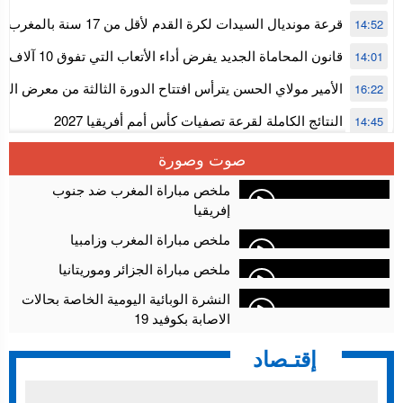
قرعة مونديال السيدات لكرة القدم ل
14:52
المستوى الأول
قانون المحاماة الجديد يفرض أداء الأتعاب التي تفوق 10 آلاف درهم بالشيك
14:01
الأمير مولاي الحسن يترأس افتتاح الدورة الثالثة من معرض ال
16:22
الألعاب الإلكترونية
النتائج الكاملة لقرعة تصفيات كأس أمم أفريقيا 2027
14:45
سلا.. توقيف ثلاثة مروجين وحجز أكثر من 4300 قرص مخدر وكوكايين وإكستازي
14:02
صوت وصورة
أقراص مهلوسة داخل فضاء للشيشة تستنفر شرطة أكادير
12:48
ملخص مباراة المغرب ضد جنوب
إفريقيا
ملخص مباراة المغرب وزامبيا
ملخص مباراة الجزائر وموريتانيا
النشرة الوبائية اليومية الخاصة بحالات
الاصابة بكوفيد 19
إقتـصاد