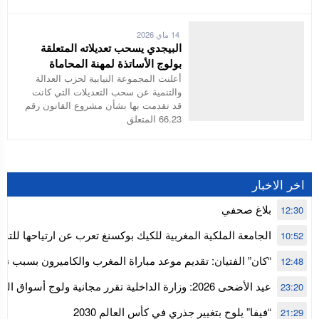
14 ماي 2026
البيجدي يسحب تعديلاته المتعلقة
بولوج الأساتذة لمهنة المحاماة
أعلنت المجموعة النيابية لحزب العدالة
والتنمية عن سحب التعديلات التي كانت
قد تقدمت بها بشأن مشروع القانون رقم
66.23 المتعلق
اخر الاخبار
بلاغ صحفي
12:30
الجامعة الملكية المغربية للكيك بوكسنغ تعرب عن ارتياحها للتجا
10:52
للمجلس الأعلى للحسابات
“كان” الفتيان: تقديم موعد مباراة المغرب والكاميرون بسبب نه
12:48
إفريقيا
عيد الأضحى 2026: وزارة الداخلية تقرر مجانية ولوج أسواق
23:20
استنفار” لتنظيمها
“فيفا” يلوح بتغيير جذري في كأس العالم 2030
21:29