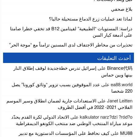
بلاغ صحفي
لماذا تعد عمليات زرع الدماغ مستحيلة حاليا؟
دراسة: المستويات “الطبيعية” لفيتامين B12 قد تخفي خطرا صامتا
على أدمغة كبار السن
تحذيرات من مخاطر الاجتفاف لدى المسنين تزامناً مع “موجة الحر”
أحدث التعليقات
Binance代码
على
إسرائيل تدرس خطةجديدة لوقف إطلاق النار
بينها وبين حماس
ea88.world
على
عدد الموقوفين بسبب تزوير “وثائق كورونا” يصل
220 شخصا
Janet Leitten
على
الاستعدادات جارية لضمان انطلاق وسير الموسم
الفلاحي 2021- 2022 في أفضل الظروف
kalkulator narz?dzi ?ród?o
على
الاتحاد الدولي لكرة القدم يحدّد
موعد مباراة المنتخب الوطني ضد منتخب الكونغو الديمقراطية
MU88
على
كيف نحافظ على المؤسسات الدستورية مع تدبير