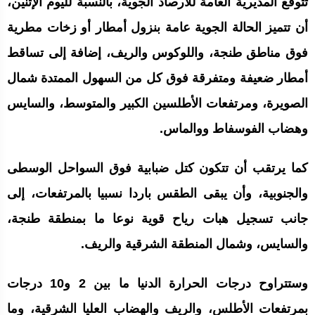
تتوقع المديرية العامة للأرصاد الجوية، بالنسبة لليوم الإثنين،
الجامعة الملكية المغربية للكيك بوكسنغ تعرب عن ارتياحها للتجاوب
الإيجابي للمجلس الأعلى للحسابات
أن تتميز الحالة الجوية عامة بنزول أمطار أو زخات مطرية
فوق مناطق طنجة، واللوكوس والريف، إضافة إلى تساقط
إنتاج “قلب مصغر” يفتح آفاق علاجات بيولوجية لاضطرابات القلب
أمطار ضعيفة ومتفرقة فوق كل من السهول الممتدة شمال
الصويرة، ومرتفعات الأطلسين الكبير والمتوسط، والسايس
وهضاب الفوسفاط ووالماس.
الرباط.. إطلاق مشروع إزالة المواد الكيميائية الخطرة من سلسلة إمداد
قطاع البناء بالمغرب
كما يرتقب أن تتكون كتل ضبابية فوق السواحل الوسطى
والجنوبية، وأن يبقى الطقس باردا نسبيا بالمرتفعات، إلى
جانب تسجيل هبات رياح قوية نوعا ما بمنطقة طنجة،
والسايس، وشمال المنطقة الشرقية والريف.
وستتراوح درجات الحرارة الدنيا ما بين 2 و10 درجات
بمرتفعات الأطلس، والريف والهضاب العليا الشرقية، وما