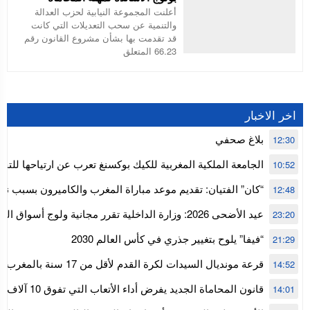
أعلنت المجموعة النيابية لحزب العدالة
والتنمية عن سحب التعديلات التي كانت
قد تقدمت بها بشأن مشروع القانون رقم
66.23 المتعلق
اخر الاخبار
بلاغ صحفي
12:30
الجامعة الملكية المغربية للكيك بوكسنغ تعرب عن ارتياحها للتجا
10:52
للمجلس الأعلى للحسابات
“كان” الفتيان: تقديم موعد مباراة المغرب والكاميرون بسبب نه
12:48
إفريقيا
عيد الأضحى 2026: وزارة الداخلية تقرر مجانية ولوج أسواق
23:20
استنفار” لتنظيمها
“فيفا” يلوح بتغيير جذري في كأس العالم 2030
21:29
قرعة مونديال السيدات لكرة القدم ل
14:52
المستوى الأول
قانون المحاماة الجديد يفرض أداء الأتعاب التي تفوق 10 آلاف درهم بالشيك
14:01