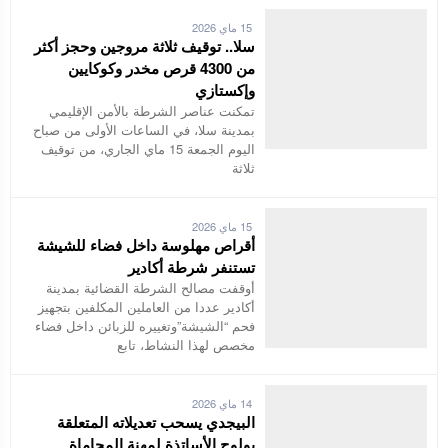
15 ماي 2026
سلا.. توقيف ثلاثة مروجين وحجز أكثر
من 4300 قرص مخدر وكوكايين
وإكستازي
تمكنت عناصر الشرطة بالأمن الإقليمي
بمدينة سلا، في الساعات الأولى من صباح
اليوم الجمعة 15 ماي الجاري، من توقيف
ثلاثة
15 ماي 2026
أقراص مهلوسة داخل فضاء للشيشة
تستنفر شرطة أكادير
أوقفت مصالح الشرطة القضائية بمدينة
أكادير عددا من العاملين المكلفين بتجهيز
فحم “الشيشة”وتغييره للزبائن داخل فضاء
مخصص لهذا النشاط، تابع
14 ماي 2026
البيجدي يسحب تعديلاته المتعلقة
بولوج الأساتذة لمهنة المحاماة