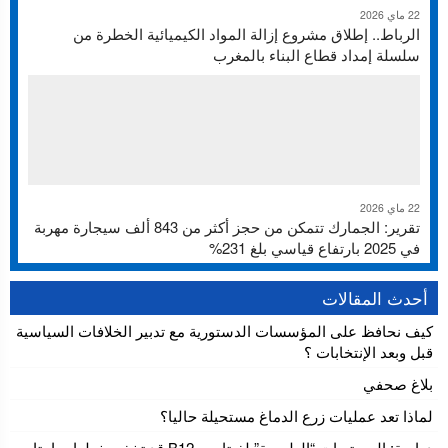
22 ماي 2026
الرباط.. إطلاق مشروع إزالة المواد الكيميائية الخطرة من
سلسلة إمداد قطاع البناء بالمغرب
22 ماي 2026
تقرير: الجمارك تتمكن من حجز أكثر من 843 ألف سيجارة مهربة
في 2025 بارتفاع قياسي بلغ 231%
أحدث المقالات
كيف نحافظ على المؤسسات الدستورية مع تدبير الخلافات السياسية
قبل وبعد الإنتخابات ؟
بلاغ صحفي
لماذا تعد عمليات زرع الدماغ مستحيلة حاليا؟
دراسة: المستويات “الطبيعية” لفيتامين B12 قد تخفي خطرا صامتا