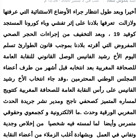
كتبه
بلكوش سعاد
كتب في 3 شتنبر 2020 - 12:28 م
الجامعة الملكية المغربية للكيك بوكسنغ تعرب عن ارتياحها للتجاوب
الإيجابي للمجلس الأعلى للحسابات
أخيرا وبعد طول انتظار جراء الأوضاع الاستثنائية التي عرفتها
ولازالت تعرفها بلادنا على إثر تفشي وباء كورونا المستجد
إنتاج “قلب مصغر” يفتح آفاق علاجات بيولوجية لاضطرابات القلب
كوفيد 19 ، وبعد التخفيف من إجراءات الحجر الصحي
المفروض التي أقرته بلادنا بموجب قانون الطوارئ تسلم
اليوم الأخ رشيد الفانيس الوصل القانوني
للنقابة العامة
الرباط.. إطلاق مشروع إزالة المواد الكيميائية الخطرة من سلسلة إمداد
قطاع البناء بالمغرب
للصحافة المغربية
بعد انتخابه قبل أشهر من طرف أعضاء
المجلس الوطني المحترمين ،وقد جاء انتخاب الأخ رشيد
الفانيس على رأس
النقابة العامة للصحافة المغربية
كتتويج
لمساره المتميز كصحفي ناجح ومدير نشر جريدة الحدث
المغربي الورقية وحدث .ما الالكترونية و كجمعوي وحقوقي
متمرس وأيضا لما لمسته فيه شخصيا من إخلاص وجدية
وتفاني في العمل وبشهادة أغلب الزملاء من أعضاء النقابة