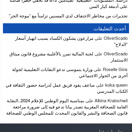
على أدمغة كبار السن
تحذيرات من مخاطر الاجتفاف لدى المسنين تزامناً مع “موجة الحر”
أحدث التعليقات
OliverScado
على
مزارعون يشكون الكساد بسبب انهيار أسعار
“الدلاح”
OliverScado
على
لجنة المالية تمرر بالأغلبية مشروع قانون ميثاق
الاستثمار
Roselle Gins
على
وزارة بنموسى تدعو النقابات التعليمية لجولة
أخرى من الحوار الاجتماعي
koka queen
على
ساعف يقود فريق عمل لدراسة حضور الثقافة في
الكتاب المدرسي
Albina Kratochwil
على
بمناسبة اليوم الوطني للإعلام 2024..النقابة
العامة للصحافة المغربية تصدر بيانا تدعو فيه إلى ضرورة مراجعة
قانون الصحافة والنشر والقانون المحدث للمجلس الوطني للصحافة
معلومات عنا