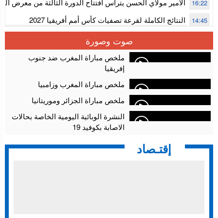
الأمير مولاي الحسن يترأس افتتاح الدورة الثالثة من معرض ال
16:22
الألعاب الإلكترونية
النتائج الكاملة لقرعة تصفيات كأس أمم أفريقيا 2027
14:45
سلا.. توقيف ثلاثة مروجين وحجز أكثر من 4300 قرص مخدر وكوكايين وإكستازي
14:02
صوت وصورة
أقراص مهلوسة داخل فضاء للشيشة تستنفر شرطة أكادير
12:48
ملخص مباراة المغرب ضد جنوب
إفريقيا
ملخص مباراة المغرب وزامبيا
ملخص مباراة الجزائر وموريتانيا
النشرة الوبائية اليومية الخاصة بحالات
الاصابة بكوفيد 19
إقتـصاد