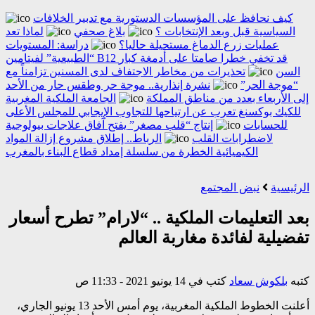
كيف نحافظ على المؤسسات الدستورية مع تدبير الخلافات
السياسية قبل وبعد الإنتخابات ؟
بلاغ صحفي
لماذا تعد
عمليات زرع الدماغ مستحيلة حاليا؟
دراسة: المستويات
“الطبيعية” لفيتامين B12 قد تخفي خطرا صامتا على أدمغة كبار
السن
تحذيرات من مخاطر الاجتفاف لدى المسنين تزامناً مع
“موجة الحر”
نشرة إنذارية.. موجة حر وطقس حار من الأحد
إلى الأربعاء بعدد من مناطق المملكة
الجامعة الملكية المغربية
للكيك بوكسنغ تعرب عن ارتياحها للتجاوب الإيجابي للمجلس الأعلى
للحسابات
إنتاج “قلب مصغر” يفتح آفاق علاجات بيولوجية
لاضطرابات القلب
الرباط.. إطلاق مشروع إزالة المواد
الكيميائية الخطرة من سلسلة إمداد قطاع البناء بالمغرب
الرئيسية
نبض المجتمع
بعد التعليمات الملكية .. “لارام” تطرح أسعار
تفضيلية لفائدة مغاربة العالم
كتبه
بلكوش سعاد
كتب في 14 يونيو 2021 - 11:33 ص
أعلنت الخطوط الملكية المغربية، يوم أمس الأحد 13 يونيو الجاري،