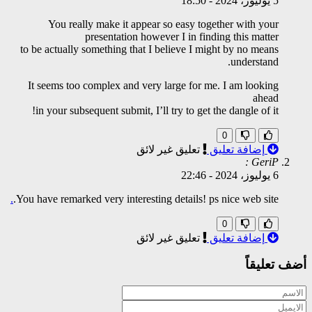
5 يوليوز، 2024
-
18:50
You really make it appear so easy together with your
presentation however I in finding this matter
to be actually something that I believe I might by no means
understand.
It seems too complex and very large for me. I am looking
ahead
in your subsequent submit, I’ll try to get the dangle of it!
0
إضافة تعليق
تعليق غير لائق
GeriP :
6 يوليوز، 2024
-
22:46
.
You have remarked very interesting details! ps nice web site.
0
إضافة تعليق
تعليق غير لائق
أضف تعليقاً