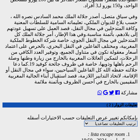
الواحد، و150 يورو لـ3 أفراد.
وفي سياق متصل، أصدر جلالة الملك محمد السادس نصره الله ،
حسب بلاغ للديوان الملكي، تعليماته السامية للسلطات المعنية
وكافة المتدخلين في مجال النقل، قصد العمل على تسهيل عودتهم
إلى بلادهم، بأثمنة مناسبة.وفي هذا الإطار، أمر جلالة الملك كل
المتدخلين في مجال النقل الجوي، خاصة شركة الخطوط الملكية
المغربية، ومختلف الفاعلين في النقل البحري، بالحرص على اعتماد
أسعار معقولة تكون في متناول الجميع، وتوفير العدد الكافي من
الرحلات، لتمكين العائلات المغربية بالخارج من زيارة وطنها وصلة
الرحم بأهلها وذويها، خاصة في ظروف جائحة كوفيد 19.كما دعا
جلالته حفظه الله كل الفاعلين السياحيين، سواء في مجال النقل أو
الإقامة، لاتخاذ التدابير اللازمة، قصد استقبال أبناء الجالية المغربية
المقيمين بالخارج في أحسن الظروف وبأثمنة ملائمة
مشاركة
تعليقات الزوار ( 2 )
بإمكانكم تغيير عرض التعليقات حسب الاختيارات أسفله
lista escape room :