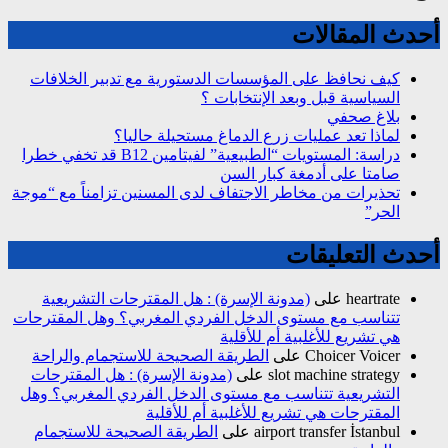
أحدث المقالات
كيف نحافظ على المؤسسات الدستورية مع تدبير الخلافات
السياسية قبل وبعد الإنتخابات ؟
بلاغ صحفي
لماذا تعد عمليات زرع الدماغ مستحيلة حاليا؟
دراسة: المستويات “الطبيعية” لفيتامين B12 قد تخفي خطرا
صامتا على أدمغة كبار السن
تحذيرات من مخاطر الاجتفاف لدى المسنين تزامناً مع “موجة
الحر”
أحدث التعليقات
heartrate
على
(مدونة الإسرة) : هل المقترحات التشريعية
تتناسب مع مستوى الدخل الفردي المغربي؟ وهل المقترحات
هي تشريع للأغلبية أم للأقلية
Choicer Voicer
على
الطريقة الصحيحة للاستجمام والراحة
slot machine strategy
على
(مدونة الإسرة) : هل المقترحات
التشريعية تتناسب مع مستوى الدخل الفردي المغربي؟ وهل
المقترحات هي تشريع للأغلبية أم للأقلية
airport transfer İstanbul
على
الطريقة الصحيحة للاستجمام