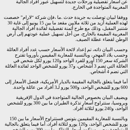
عن أسعار تفضيلية ورحلات جديدة لتسهيل عبور أفراد الجالية
المغربية المتواجدة في الخارج.
ووفقا لبيان توصلت به جريدة حدث .ما ،فإن شركة “لارام” خصصت
لهذه العملية أزيد من ثلاثة ملايين مقعد ما بين 15 يونيو إلى غاية 30
شتنبر المقبل، وذلك مع طرح أثمنة تفضيلية لفائدة أفراد الجالية
المغربية المقيمة بالخارج، من أجل تسهيل عملية عودتهم إلى أرض
الوطن لقضاء عطلة الصيف.
وحسب البيان ذاته، تم إعداد لائحة الأسعار حسب عدد أفراد العائلة
وحسب بلاد المهجر، وبالنسبة للمغاربة المقيمين بأوروبا تقترح
الشركة سعر 150 أورو للفرد الواحد و120 يورو لكل شخص في
العائلة التي تضم 3 أشخاص، و37 يورو للشخص الواحد لفائدة العائلة
التي تضم 4 أشخاص.
أما فيما يتعلق بالجالية المقيمة بالديار الأمريكية، فتصل الأسعار إلى
600 يورو للشخص الواحد، و500 يورو لـ3 أفراد من عائلة واحدة.
ويضيف البيان بخصوص الجالية المتواجدة في الدول الإفريقية
وبروسيا، ستتراوح أسعار تذكرة الطيران ما بين 300 يورو للشخص
الواحد، و240 يورو لثلاثة أفراد.
وبالنسبة للمغاربة المقيمين بتونس فستتراوح الأسعار ما بين 150
يورو للشخص الواحد، و120 يورو لثلاثة أفراد، أما فيما يتعلق بالجالية
المتواجدة بمصر، ستكون أسعار التذاكر ما بين 200 يورو للشخص