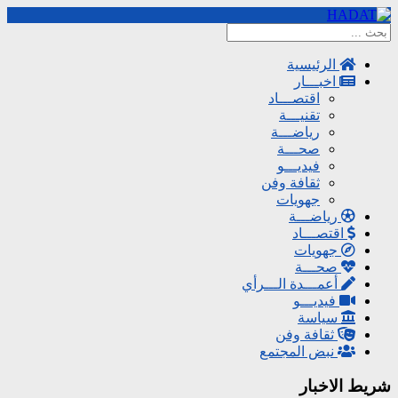
الرئيسية
اخبـــار
اقتصـــاد
تقنيـــة
رياضـــة
صحـــة
فيديـــو
ثقافة وفن
جهويات
رياضـــة
اقتصـــاد
جهويات
صحـــة
أعمـــدة الـــرأي
فيديـــو
سياسة
ثقافة وفن
نبض المجتمع
شريط الاخبار