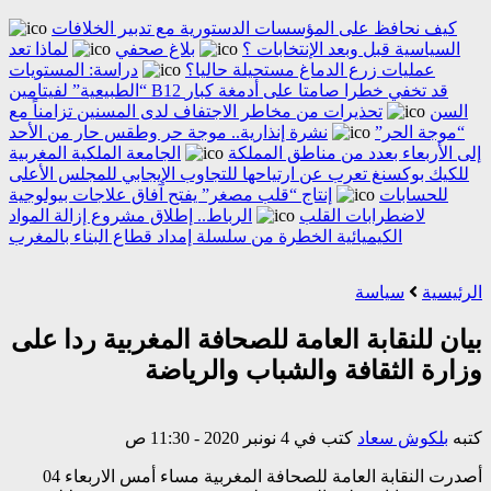
كيف نحافظ على المؤسسات الدستورية مع تدبير الخلافات
السياسية قبل وبعد الإنتخابات ؟
بلاغ صحفي
لماذا تعد
عمليات زرع الدماغ مستحيلة حاليا؟
دراسة: المستويات
“الطبيعية” لفيتامين B12 قد تخفي خطرا صامتا على أدمغة كبار
السن
تحذيرات من مخاطر الاجتفاف لدى المسنين تزامناً مع
“موجة الحر”
نشرة إنذارية.. موجة حر وطقس حار من الأحد
إلى الأربعاء بعدد من مناطق المملكة
الجامعة الملكية المغربية
للكيك بوكسنغ تعرب عن ارتياحها للتجاوب الإيجابي للمجلس الأعلى
للحسابات
إنتاج “قلب مصغر” يفتح آفاق علاجات بيولوجية
لاضطرابات القلب
الرباط.. إطلاق مشروع إزالة المواد
الكيميائية الخطرة من سلسلة إمداد قطاع البناء بالمغرب
الرئيسية
سياسة
بيان للنقابة العامة للصحافة المغربية ردا على
وزارة الثقافة والشباب والرياضة
كتبه
بلكوش سعاد
كتب في 4 نونبر 2020 - 11:30 ص
أصدرت النقابة العامة للصحافة المغربية مساء أمس الاربعاء 04