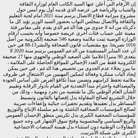
إن الأرقام التي أعلن عنها السيد الكاتب العام لوزارة الثقافة
والشباب والرياضة في عرضه الذي قدمه أول يوم أمس حول
مشروع ميزانية قطاع الاتصال برسم سنة 2021 أمام لجنة التعليم
والثقافة والاتصال بمجلس النواب بحضور السيد الوزير تؤيد كل ما
ذكرناه من انه لا جدوى من هذا الدعم الذي يقدم على مقاس فئة
معينة على حساب فئات أخرى عريضة خصوصا وأنه بحسب أرقام
الوزارة الوصية تمت ملائمة وضعية 546 صحيفة إلكترونية من أصل
1016 تصريحا. مع مقتضيات قانون الصحافة والنشر13-88 في حين
أن عدد المنابر المستفيدة من الدعم العمومي برسم سنة 2020 لا
يتعدى 90 منبرا إعلاميا على الصعيد الوطني والجهوي منها 27 صحيفة
الكترونية فقط من العدد الإجمالي للمواقع الحاصلة على الملائمة ،
ما يبرز بجلاء عدم الجدوى من تخصيص هذا الدعم ، في حين يمكن
إيجاد آليات مبتكرة وفعالة لتمكين المهنيين من الاشتغال في ظروف
ملائمة تحفظ كرامتهم وتضمن مبدأ تكافؤ الفرص على أساس الجودة
والمصداقية واحترام مبدأ التعددية في القيام بأدوار الرقابة وتقييم
الشأن العام الوطني بكل ما تقتضيه من تجرد ومهنية ، وذلك من
خلال التشريع لصالح المقاولة بدل إقصائها بالقانون وتبسيط
المساطر بدل تعقيدها وتقديم تحفيزات جبائية وإعفاءات ضريبة
لصالح المؤسسات الصحافية الناشئة ودعم سلسلة الإنتاج والتوزيع
للمؤسسات الصحفية الكبرى بدل تكريس منطق الإحسان العمومي
والريع السياسي والمحسوبية وفتح سوق الإشهار في وجه جميع
المقاولات الوطنية دون استثناء بدل هيمنة المنصات الاجتماعية
الكبرى على شبكة الأنترنيت.