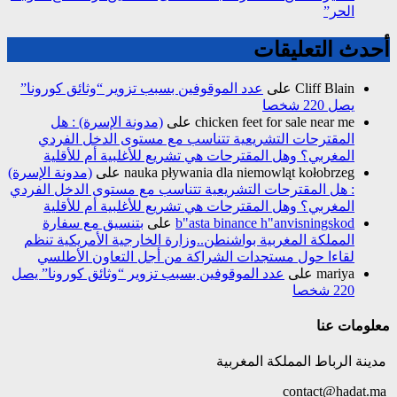
الحر”
أحدث التعليقات
Cliff Blain
على
عدد الموقوفين بسبب تزوير “وثائق كورونا”
يصل 220 شخصا
chicken feet for sale near me
على
(مدونة الإسرة) : هل
المقترحات التشريعية تتناسب مع مستوى الدخل الفردي
المغربي؟ وهل المقترحات هي تشريع للأغلبية أم للأقلية
nauka pływania dla niemowląt kołobrzeg
على
(مدونة الإسرة)
: هل المقترحات التشريعية تتناسب مع مستوى الدخل الفردي
المغربي؟ وهل المقترحات هي تشريع للأغلبية أم للأقلية
b"asta binance h"anvisningskod
على
بتنسيق مع سفارة
المملكة المغربية بواشنطن..وزارة الخارجية الأمريكية تنظم
لقاءا حول مستجدات الشراكة من أجل التعاون الأطلسي
mariya
على
عدد الموقوفين بسبب تزوير “وثائق كورونا” يصل
220 شخصا
معلومات عنا
مدينة الرباط المملكة المغربية
contact@hadat.ma