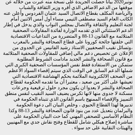
نونبر2020 بيانا حصلت الجريدة على نسخة منه عبرت من خلاله عن
موقفها من الدعم الاضافي الذي أقره وزير الثقافة والشباب
والرياضة المكلف بقطاع الاتصال السيد عثمان الفردوس وأعلن عنه
الكاتب العام السيد مصطفى التيمي مساء أول أمس الاثنين أمام
لجنة التعليم والثقافة والاتصال بمجلس النواب والذي يدخل في إطار
الدعم الاستثنائي الذي تقدمه الوزارة لفائدة المقاولات الصحفية
المتلائمة مع القانون 13-88 و المتضررة من التداعيات الاقتصادية
التي خلفتها جائحة كورونا على قطاع الصحافة والنشر بالمغرب
،وتسائل نقيب الصحفيين الاستاذ رشيد الفانيس عن الجدوى من
الإعلان عن تخصيص دعم مالي إضافي للمقاولات الصحفية المتلائمة
مع قانون الصحافة والنشر الجديد مادامت الشروط المطلوبة
ستمكن من الاستفادة فقط نفس المؤسسات الصحفية الكبرى التي
شملها الدعم السابق في الوقت الذي سيتم إقصاء السواد الأعظم
من الصحف الالكترونية الملائمة بحكم الهشاشة الاقتصادية التي
تعيشها على أكثر من صعيد ، معتبرا أن ما تقدمه الحكومة لقطاع
الصحافة والنشر لا يعدوا ان يكون مجرد حلول ترقيعية وجرعات
مسكنة لا جدوى منها لانها تكرس يضيف السيد النقيب لنفس منطق
التمييز والإقصاء الممنهج باسم القانون الذي تتبناه الحكومة في
تدبيرها لهذا القطاع الحيوي ، وخلص البيان الى دعوة الحكومة
والبرلمان بتعديل عدد من بنوذ قانون الصحافة والنشر 13-88 وكذا
النظام الأساسي للصحفي المهني كما حث البيان الحكومة على
مباشرة إصلاح هيكلي شامل للقطاع وفتح نقاش جدي مع المهنيين
والهيئات النقابية على حد سواء .