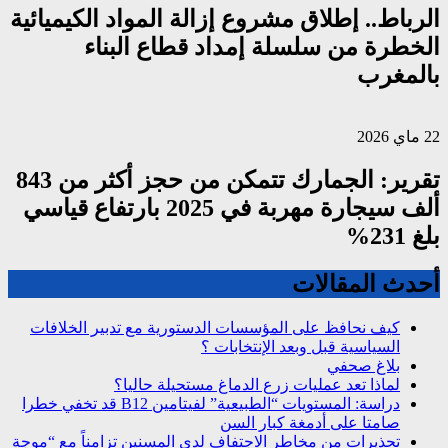
الرباط.. إطلاق مشروع إزالة المواد الكيميائية
الخطرة من سلسلة إمداد قطاع البناء
بالمغرب
22 ماي 2026
تقرير: الجمارك تتمكن من حجز أكثر من 843
ألف سيجارة مهربة في 2025 بارتفاع قياسي
بلغ 231%
أحدث المقالات
كيف نحافظ على المؤسسات الدستورية مع تدبير الخلافات
السياسية قبل وبعد الإنتخابات ؟
بلاغ صحفي
لماذا تعد عمليات زرع الدماغ مستحيلة حاليا؟
دراسة: المستويات “الطبيعية” لفيتامين B12 قد تخفي خطرا
صامتا على أدمغة كبار السن
تحذيرات من مخاطر الاجتفاف لدى المسنين تزامناً مع “موجة