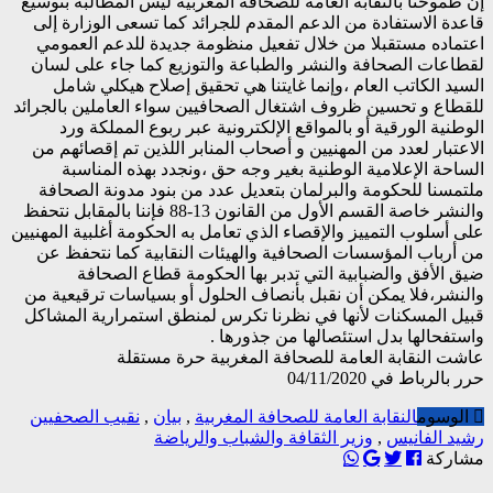
إن طموحنا بالنقابة العامة للصحافة المغربية ليس المطالبة بتوسيع
قاعدة الاستفادة من الدعم المقدم للجرائد كما تسعى الوزارة إلى
اعتماده مستقبلا من خلال تفعيل منظومة جديدة للدعم العمومي
لقطاعات الصحافة والنشر والطباعة والتوزيع كما جاء على لسان
السيد الكاتب العام ،وإنما غايتنا هي تحقيق إصلاح هيكلي شامل
للقطاع و تحسين ظروف اشتغال الصحافيين سواء العاملين بالجرائد
الوطنية الورقية أو بالمواقع الإلكترونية عبر ربوع المملكة ورد
الاعتبار لعدد من المهنيين و أصحاب المنابر اللذين تم إقصائهم من
الساحة الإعلامية الوطنية بغير وجه حق ،ونجدد بهذه المناسبة
ملتمسنا للحكومة والبرلمان بتعديل عدد من بنود مدونة الصحافة
والنشر خاصة القسم الأول من القانون 13-88 فإننا بالمقابل نتحفظ
على أسلوب التمييز والإقصاء الذي تعامل به الحكومة أغلبية المهنيين
من أرباب المؤسسات الصحافية والهيئات النقابية كما نتحفظ عن
ضيق الأفق والضبابية التي تدبر بها الحكومة قطاع الصحافة
والنشر،فلا يمكن أن نقبل بأنصاف الحلول أو بسياسات ترقيعية من
قبيل المسكنات لأنها في نظرنا تكرس لمنطق استمرارية المشاكل
واستفحالها بدل استئصالها من جذورها .
عاشت النقابة العامة للصحافة المغربية حرة مستقلة
حرر بالرباط في 04/11/2020
الوسوم
النقابة العامة للصحافة المغربية
,
بيان
,
نقيب الصحفيين
رشيد الفانيس
,
وزير الثقافة والشباب والرياضة
مشاركة