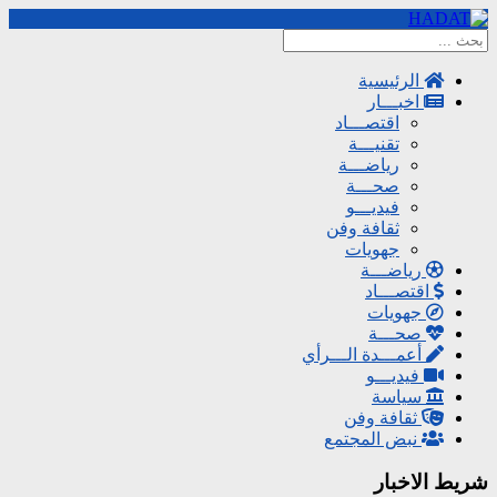
الرئيسية
اخبـــار
اقتصـــاد
تقنيـــة
رياضـــة
صحـــة
فيديـــو
ثقافة وفن
جهويات
رياضـــة
اقتصـــاد
جهويات
صحـــة
أعمـــدة الـــرأي
فيديـــو
سياسة
ثقافة وفن
نبض المجتمع
شريط الاخبار