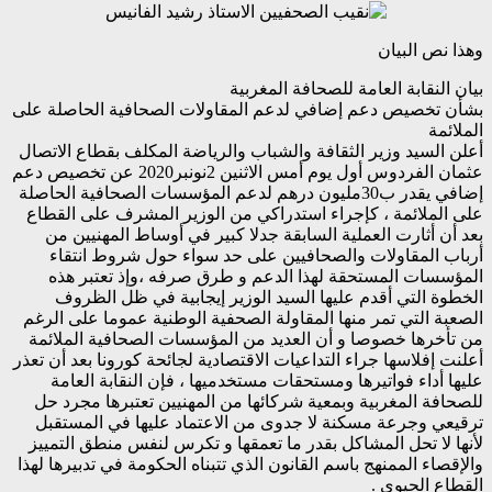
وهذا نص البيان
بيان النقابة العامة للصحافة المغربية
بشأن تخصيص دعم إضافي لدعم المقاولات الصحافية الحاصلة على
الملائمة
أعلن السيد وزير الثقافة والشباب والرياضة المكلف بقطاع الاتصال
عثمان الفردوس أول يوم أمس الاثنين 2نونبر2020 عن تخصيص دعم
إضافي يقدر ب30مليون درهم لدعم المؤسسات الصحافية الحاصلة
على الملائمة ، كإجراء استدراكي من الوزير المشرف على القطاع
بعد أن أثارت العملية السابقة جدلا كبير في أوساط المهنيين من
أرباب المقاولات والصحافيين على حد سواء حول شروط انتقاء
المؤسسات المستحقة لهذا الدعم و طرق صرفه ،وإذ تعتبر هذه
الخطوة التي أقدم عليها السيد الوزير إيجابية في ظل الظروف
الصعبة التي تمر منها المقاولة الصحفية الوطنية عموما على الرغم
من تأخرها خصوصا و أن العديد من المؤسسات الصحافية الملائمة
أعلنت إفلاسها جراء التداعيات الاقتصادية لجائحة كورونا بعد أن تعذر
عليها أداء فواتيرها ومستحقات مستخدميها ، فإن النقابة العامة
للصحافة المغربية وبمعية شركائها من المهنيين تعتبرها مجرد حل
ترقيعي وجرعة مسكنة لا جدوى من الاعتماد عليها في المستقبل
لأنها لا تحل المشاكل بقدر ما تعمقها و تكرس لنفس منطق التمييز
والإقصاء الممنهج باسم القانون الذي تتبناه الحكومة في تدبيرها لهذا
القطاع الحيوي .