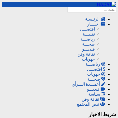
الرئيسية
اخبـــار
اقتصـــاد
تقنيـــة
رياضـــة
صحـــة
فيديـــو
ثقافة وفن
جهويات
رياضـــة
اقتصـــاد
جهويات
صحـــة
أعمـــدة الـــرأي
فيديـــو
سياسة
ثقافة وفن
نبض المجتمع
شريط الاخبار