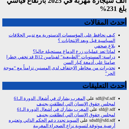
ألف سيجارة مهربة في 2025 بارتفاع قياسي
بلغ 231%
أحدث المقالات
كيف نحافظ على المؤسسات الدستورية مع تدبير الخلافات
السياسية قبل وبعد الإنتخابات ؟
بلاغ صحفي
لماذا تعد عمليات زرع الدماغ مستحيلة حاليا؟
دراسة: المستويات “الطبيعية” لفيتامين B12 قد تخفي خطرا
صامتا على أدمغة كبار السن
تحذيرات من مخاطر الاجتفاف لدى المسنين تزامناً مع “موجة
الحر”
أحدث التعليقات
sdf@sf.sdf
على
المغرب يشارك في أشغال الدورة الـ61
لمجلس حقوق الإنسان التي انطلقت بجنيف
sfd@.sdf
على
المغرب يشارك في أشغال الدورة الـ61
لمجلس حقوق الإنسان التي انطلقت بجنيف
sdsdf@sfd.sdf
على
السويد تجدد دعم الحكم الذاتي وتعتبره
أرضية موثوقة لتسوية نزاع الصحراء المغربية