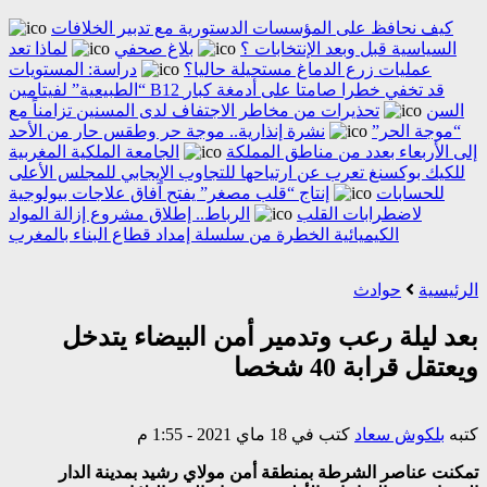
كيف نحافظ على المؤسسات الدستورية مع تدبير الخلافات
السياسية قبل وبعد الإنتخابات ؟
بلاغ صحفي
لماذا تعد
عمليات زرع الدماغ مستحيلة حاليا؟
دراسة: المستويات
“الطبيعية” لفيتامين B12 قد تخفي خطرا صامتا على أدمغة كبار
السن
تحذيرات من مخاطر الاجتفاف لدى المسنين تزامناً مع
“موجة الحر”
نشرة إنذارية.. موجة حر وطقس حار من الأحد
إلى الأربعاء بعدد من مناطق المملكة
الجامعة الملكية المغربية
للكيك بوكسنغ تعرب عن ارتياحها للتجاوب الإيجابي للمجلس الأعلى
للحسابات
إنتاج “قلب مصغر” يفتح آفاق علاجات بيولوجية
لاضطرابات القلب
الرباط.. إطلاق مشروع إزالة المواد
الكيميائية الخطرة من سلسلة إمداد قطاع البناء بالمغرب
الرئيسية
حوادث
بعد ليلة رعب وتدمير أمن البيضاء يتدخل
ويعتقل قرابة 40 شخصا
كتبه
بلكوش سعاد
كتب في 18 ماي 2021 - 1:55 م
تمكنت عناصر الشرطة بمنطقة أمن مولاي رشيد بمدينة الدار