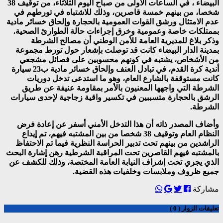
البيضاء ، في الساعات الأولى من صباح اليوم الثلاثاء، من توقيف 38
شخصا، من بينهم خمسة قاصرين، وذلك للاشتباه في تورطهم في
عدم الامتثال ورشق القوات العمومية بالحجارة وإلحاق خسائر مادية
بممتلكات خاصة وعمومية وخرق إجراءات حالة الطوارئ الصحية.
وذكر بلاغ للمديرية العامة للأمن الوطني أن مصالح الشرطة
بمدينة الدار البيضاء كانت قد توصلت بإشعار حول تورط مجموعة
من الأشخاص، يشتبه في كونهم محسوبين على فصائل مشجعي
أندية كرة القدم، في تبادل العنف وإلحاق خسائر مادية ب23 سيارة
كانت مستوقفة بالشارع العام، وهو ما استدعى تدخل دوريات
الشرطة التي واجهها المعنيون بالأمر بمقاومة عنيفة عن طريق
الرشق بالحجارة متسببين في تكسير واقية زجاجية لإحدى سيارات
الشرطة.
وأضاف المصدر ذاته أن هذا التدخل الأمني أسفر عن إعادة فرض
النظام العام وتوقيف 38 شخصا من بين المشتبه فيهم، تم إيداع
الراشدين من بينهم تحت تدبير الحراسة النظرية فيما تم الاحتفاظ
بالمشتبه فيهم القاصرين تحت المراقبة الشرطية رهن إشارة البحث
الذي يجري تحت إشراف النيابة العامة المختصة، وذلك للكشف عن
جميع ظروف وملابسات وخلفيات هذه القضية.
مشاركة
تعليقات الزوار ( 0 )