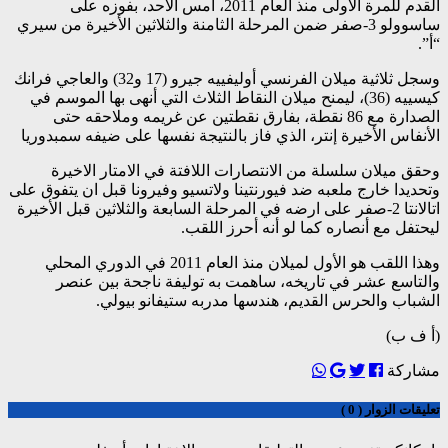
القدم للمرة الأولى منذ العام 2011، أمس الأحد، بفوزه على
ساسوولو 3-صفر ضمن المرحلة الثامنة والثلاثين الأخيرة من سيري
“أ”.
وسجل ثلاثية ميلان الفرنسي أوليفييه جيرو (17 و32) والعاجي فرانك
كيسييه (36)، ليمنح ميلان النقاط الثلاث التي أنهى بها الموسم في
الصدارة مع 86 نقطة، بفارق نقطتين عن غريمه وملاحقه حتى
الأنفاس الأخيرة إنتر، الذي فاز بالنتيجة نفسها على ضيفه سمبدوريا
وحقق ميلان سلسلة من الانتصارات اللافتة في الامتار الاخيرة
وتحديدا خارج ملعبه ضد فيورنتينا ولاتسيو وفيرونا قبل ان يتفوق على
اتالانتا 2-صفر على ارضه في المرحلة السابعة والثلاثين قبل الأخيرة
ليحتفل مع أنصاره كما لو أنه أحرز اللقب.
وهذا اللقب هو الأول لميلان منذ العام 2011 في الدوري المحلي
والتاسع عشر في تاريخه، ساهمت به توليفة ناجحة بين عنصر
الشباب والحرس القديم، هندسها مدربه ستيفانو بيولي.
(أ ف ب)
مشاركة
تعليقات الزوار ( 0 )