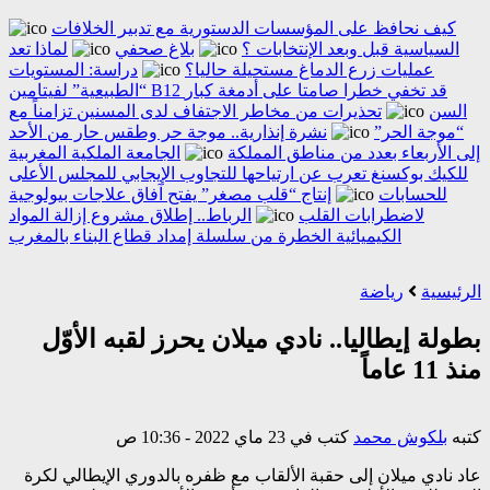
كيف نحافظ على المؤسسات الدستورية مع تدبير الخلافات
السياسية قبل وبعد الإنتخابات ؟
بلاغ صحفي
لماذا تعد
عمليات زرع الدماغ مستحيلة حاليا؟
دراسة: المستويات
“الطبيعية” لفيتامين B12 قد تخفي خطرا صامتا على أدمغة كبار
السن
تحذيرات من مخاطر الاجتفاف لدى المسنين تزامناً مع
“موجة الحر”
نشرة إنذارية.. موجة حر وطقس حار من الأحد
إلى الأربعاء بعدد من مناطق المملكة
الجامعة الملكية المغربية
للكيك بوكسنغ تعرب عن ارتياحها للتجاوب الإيجابي للمجلس الأعلى
للحسابات
إنتاج “قلب مصغر” يفتح آفاق علاجات بيولوجية
لاضطرابات القلب
الرباط.. إطلاق مشروع إزالة المواد
الكيميائية الخطرة من سلسلة إمداد قطاع البناء بالمغرب
الرئيسية
رياضة
بطولة إيطاليا.. نادي ميلان يحرز لقبه الأوّل
منذ 11 عاماً
كتبه
بلكوش محمد
كتب في 23 ماي 2022 - 10:36 ص
عاد نادي ميلان إلى حقبة الألقاب مع ظفره بالدوري الإيطالي لكرة