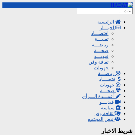
الرئيسية
اخبـــار
اقتصـــاد
تقنيـــة
رياضـــة
صحـــة
فيديـــو
ثقافة وفن
جهويات
رياضـــة
اقتصـــاد
جهويات
صحـــة
أعمـــدة الـــرأي
فيديـــو
سياسة
ثقافة وفن
نبض المجتمع
شريط الاخبار