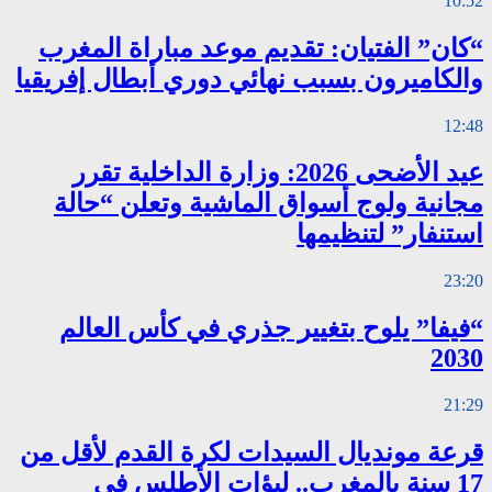
10:52
“كان” الفتيان: تقديم موعد مباراة المغرب
والكاميرون بسبب نهائي دوري أبطال إفريقيا
12:48
عيد الأضحى 2026: وزارة الداخلية تقرر
مجانية ولوج أسواق الماشية وتعلن “حالة
استنفار” لتنظيمها
23:20
“فيفا” يلوح بتغيير جذري في كأس العالم
2030
21:29
قرعة مونديال السيدات لكرة القدم لأقل من
17 سنة بالمغرب.. لبؤات الأطلس في