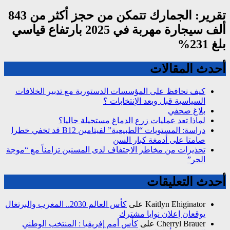
تقرير: الجمارك تتمكن من حجز أكثر من 843
ألف سيجارة مهربة في 2025 بارتفاع قياسي
بلغ 231%
أحدث المقالات
كيف نحافظ على المؤسسات الدستورية مع تدبير الخلافات
السياسية قبل وبعد الإنتخابات ؟
بلاغ صحفي
لماذا تعد عمليات زرع الدماغ مستحيلة حاليا؟
دراسة: المستويات “الطبيعية” لفيتامين B12 قد تخفي خطرا
صامتا على أدمغة كبار السن
تحذيرات من مخاطر الاجتفاف لدى المسنين تزامناً مع “موجة
الحر”
أحدث التعليقات
Kaitlyn Ehiginator
على
كأس العالم 2030.. المغرب والبرتغال
يوقعان إعلان نوايا مشترك
Cherryl Brauer
على
كأس أمم إفريقيا : المنتخب الوطني