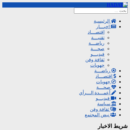
الرئيسية
اخبـــار
اقتصـــاد
تقنيـــة
رياضـــة
صحـــة
فيديـــو
ثقافة وفن
جهويات
رياضـــة
اقتصـــاد
جهويات
صحـــة
أعمـــدة الـــرأي
فيديـــو
سياسة
ثقافة وفن
نبض المجتمع
شريط الاخبار