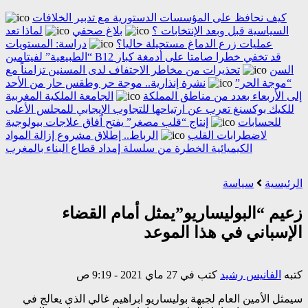
كيف نحافظ على المؤسسات الدستورية مع تدبير الخلافات
السياسية قبل وبعد الإنتخابات ؟
بلاغ صحفي
لماذا تعد
عمليات زرع الدماغ مستحيلة حاليا؟
دراسة: المستويات
“الطبيعية” لفيتامين B12 قد تخفي خطرا صامتا على أدمغة كبار
السن
تحذيرات من مخاطر الاجتفاف لدى المسنين تزامناً مع
“موجة الحر”
نشرة إنذارية.. موجة حر وطقس حار من الأحد
إلى الأربعاء بعدد من مناطق المملكة
الجامعة الملكية المغربية
للكيك بوكسنغ تعرب عن ارتياحها للتجاوب الإيجابي للمجلس الأعلى
للحسابات
إنتاج “قلب مصغر” يفتح آفاق علاجات بيولوجية
لاضطرابات القلب
الرباط.. إطلاق مشروع إزالة المواد
الكيميائية الخطرة من سلسلة إمداد قطاع البناء بالمغرب
الرئيسية
سياسة
زعيم “البوليساريو”يمثل أمام القضاء
الإسباني في هذا الموعد
كتبه
الفانيس رشيد
كتب في 27 ماي 2021 - 9:19 ص
سيمثل الأمين العام لجبهة بوليساريو ابراهيم غالي الذي يعالج في