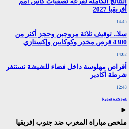
النتائج الكاملة لقرعة تصفيات كأس أمم
أفريقيا 2027
14:45
سلا.. توقيف ثلاثة مروجين وحجز أكثر من
4300 قرص مخدر وكوكايين وإكستازي
14:02
أقراص مهلوسة داخل فضاء للشيشة تستنفر
شرطة أكادير
12:48
صوت وصورة
ملخص مباراة المغرب ضد جنوب إفريقيا