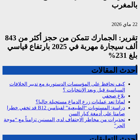
بالمغرب
22 ماي 2026
تقرير: الجمارك تتمكن من حجز أكثر من 843
ألف سيجارة مهربة في 2025 بارتفاع قياسي
بلغ 231%
أحدث المقالات
كيف نحافظ على المؤسسات الدستورية مع تدبير الخلافات
السياسية قبل وبعد الإنتخابات ؟
بلاغ صحفي
لماذا تعد عمليات زرع الدماغ مستحيلة حاليا؟
دراسة: المستويات “الطبيعية” لفيتامين B12 قد تخفي خطرا
صامتا على أدمغة كبار السن
تحذيرات من مخاطر الاجتفاف لدى المسنين تزامناً مع “موجة
الحر”
أحدث التعليقات