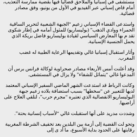
مستشفى في إسبانيا والملاحق قضائيا فيها بقضية ممارسة التعذيب،
أمام قاض إسباني عبر الفيديو في الأول من يونيو، وفق مصادر
قضائية.
واستدعى القضاء الإسباني زعيم “الجبهة الشعبية لتحرير الساقية
الحمراء ووادي الذهب” (بوليساريو) للمثول أمامه في إطار شكوى
تقد م بها المعارض السياسي لقيادة بوليساريو فاضل بريكة الذي
يحمل الجنسية الإسبانية.
وأثار استقبال إسبانيا غالي وتقديمها الرعاية الطبية له غضب
المغرب.
وقد أعلنت أمس الأربعاء مصادر صحراوية لوكالة فرانس برس أن
المدعوا غالي “يتماثل للشفاء” ولا يزال في المستشفى.
وكانت الرباط قد استدعت الشهر الماضي السفير الإسباني المعتمد
لديها للتعبير عن “سخطها” بسبب استضافة بلاده زعيم جبهة
البوليساريو الانفصالية الذي تعتبره “مجرم حرب”، لتلقي العلاج على
أراضيها.
وشددت مدريد على أنها استقبلت غالي “لأسباب إنسانية بحتة”.
وتحو لت القضية إلى أزمة بين البلدين بعد تخفيف الشرطة المغربية
رقابتها على الحدود بداية الأسبوع، ما أد ى إلى