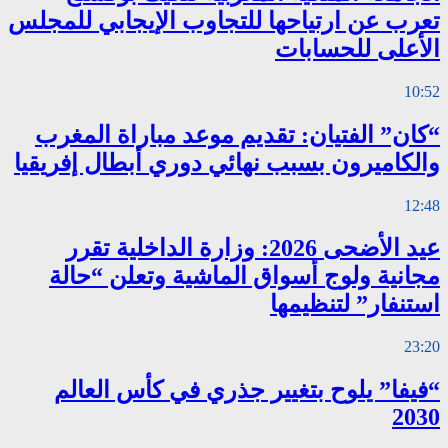
تعرب عن ارتياحها للتجاوب الإيجابي للمجلس
الأعلى للحسابات
10:52
“كان” الفتيان: تقديم موعد مباراة المغرب
والكاميرون بسبب نهائي دوري أبطال إفريقيا
12:48
عيد الأضحى 2026: وزارة الداخلية تقرر
مجانية ولوج أسواق الماشية وتعلن “حالة
استنفار” لتنظيمها
23:20
“فيفا” يلوح بتغيير جذري في كأس العالم
2030