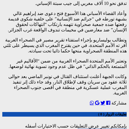
تدفق نحو 10 آلاف مغربي إلى جيب سبتة الإسباني.
وأعاد القضاء الأسباني هذا الأسبوع فتح دعوى ضد إبراهيم غالي
بشبهة تورطه في “جرائم ضد الإنسانية” على خلفية شكوى قديمة
رفعتها ضده جمعية صحراوية تتهمه بارتكاب “انتهاكات لحقوق
الإنسان” ضد معارضين في مخيمات تندوف الواقعة غرب الجزائر.
وتطالب بوليساريو بإجراء استفتاء تقرير مصير في الصحراء الغربية
أقر ته الأمم المتحدة، في حين يقترح المغرب الذي يسيطر على ثلثي
هذه المنطقة الصحراوية منحها حكما ذاتيا تحت سيادته.
وتعتبر الأمم المتحدة الصحراء الغربية من ضمن “الأقاليم غير
المتمتعة بالحكم الذاتي” في ظل عدم وجود تسوية نهائية لوضعها.
وكانت الجبهة أعلنت استئناف القتال في نونبر الماضي بعد حوالى
ثلاثة عقود من سريان وقف لإطلاق النار، وقد جاء ذلك إثر تنفيذ
المغرب عملية عسكرية في منطقة في أقصى جنوب الصحراء
الغربية.
مشاركة
تعليقات الزوار ( 0 )
بإمكانكم تغيير عرض التعليقات حسب الاختيارات أسفله