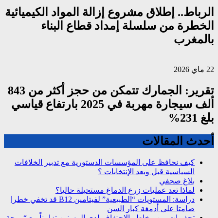
الرباط.. إطلاق مشروع إزالة المواد الكيميائية
الخطرة من سلسلة إمداد قطاع البناء
بالمغرب
22 ماي 2026
تقرير: الجمارك تتمكن من حجز أكثر من 843
ألف سيجارة مهربة في 2025 بارتفاع قياسي
بلغ 231%
أحدث المقالات
كيف نحافظ على المؤسسات الدستورية مع تدبير الخلافات
السياسية قبل وبعد الإنتخابات ؟
بلاغ صحفي
لماذا تعد عمليات زرع الدماغ مستحيلة حاليا؟
دراسة: المستويات “الطبيعية” لفيتامين B12 قد تخفي خطرا
صامتا على أدمغة كبار السن
تحذيرات من مخاطر الاجتفاف لدى المسنين تزامناً مع “موجة