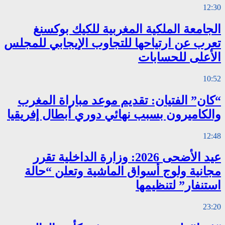
12:30
الجامعة الملكية المغربية للكيك بوكسنغ
تعرب عن ارتياحها للتجاوب الإيجابي للمجلس
الأعلى للحسابات
10:52
“كان” الفتيان: تقديم موعد مباراة المغرب
والكاميرون بسبب نهائي دوري أبطال إفريقيا
12:48
عيد الأضحى 2026: وزارة الداخلية تقرر
مجانية ولوج أسواق الماشية وتعلن “حالة
استنفار” لتنظيمها
23:20