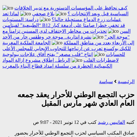
كيف نحافظ على المؤسسات الدستورية مع تدبير الخلافات
السياسية قبل وبعد الإنتخابات ؟
بلاغ صحفي
لماذا تعد
عمليات زرع الدماغ مستحيلة حاليا؟
دراسة: المستويات
“الطبيعية” لفيتامين B12 قد تخفي خطرا صامتا على أدمغة كبار
السن
تحذيرات من مخاطر الاجتفاف لدى المسنين تزامناً مع
“موجة الحر”
نشرة إنذارية.. موجة حر وطقس حار من الأحد
إلى الأربعاء بعدد من مناطق المملكة
الجامعة الملكية المغربية
للكيك بوكسنغ تعرب عن ارتياحها للتجاوب الإيجابي للمجلس الأعلى
للحسابات
إنتاج “قلب مصغر” يفتح آفاق علاجات بيولوجية
لاضطرابات القلب
الرباط.. إطلاق مشروع إزالة المواد
الكيميائية الخطرة من سلسلة إمداد قطاع البناء بالمغرب
الرئيسية
سياسة
حزب التجمع الوطني للأحرار يعقد جمعه
العام العادي شهر مارس المقبل
كتبه
الفانيس رشيد
كتب في 12 نونبر 2021 - 9:07 ص
صادق المكتب السياسي لحزب التجمع الوطني للأحرار بحضور