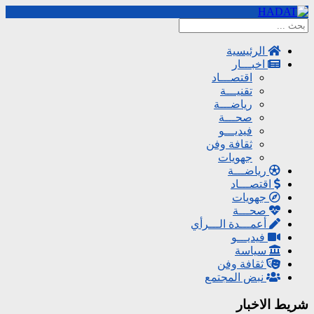
الرئيسية
اخبـــار
اقتصـــاد
تقنيـــة
رياضـــة
صحـــة
فيديـــو
ثقافة وفن
جهويات
رياضـــة
اقتصـــاد
جهويات
صحـــة
أعمـــدة الـــرأي
فيديـــو
سياسة
ثقافة وفن
نبض المجتمع
شريط الاخبار