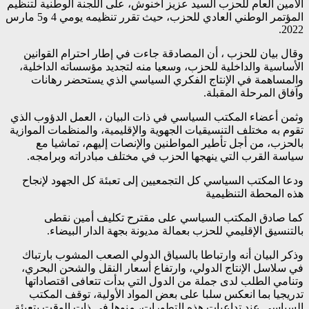
الامين العام للحزب السيد عزيز أخنوش، على اللجنة الوطنية لتنظيم
المؤتمر الوطني العادي للحزب، حيث تقرر تنظيمه يومي 4 و5 مارس
2022.
وقال بيان للحزب ، أن المصادقة جاءت في إطار احترام القوانين
الأساسية والداخلية للحزب، وسعيا منه لتجديد مؤسساته الداخلية،
والمساهمة في الإنتاج الفكري السياسي الذي يستحضر رهانات
وآفاق المرحلة المقبلة.
وثمن أعضاء المكتب السياسي في ذات البيان ، العمل الدؤوب الذي
تقوم به مختلف التنسيقيات الجهوية والإقليمية، والمنظمات الموازية
بالحزب، من أجل تأطير المواطنين والإنصات إليهم، تماشيا مع
سياسة القرب التي ينهجها الحزب في مختلف مبادراته وبرامجه.
ودعا المكتب السياسي كل التجمعيين إلى تعبئة كل الجهود لإنجاح
هذه المحطة التنظيمية
كما صادق المكتب السياسي على مقترح تكليف أمين نقطى
بالتنسيق الإقليمي للحزب بعمالة مديونة بجهة الدار البيضاء.
وذكر البيان أنه وارتباطا بالسياق الدولي الصعب المشوب بارتباك
في سلاسل الإنتاج الدولي، وارتفاع أسعار النقل والشحن البحري،
وتنامي الطلب لدى جملة من الدول التي بدأت تتعافى اقتصاداتها
تدريجيا بما انعكس سلبا على بعض المواد الأولية، توقف المكتب
السياسي عند تداعيات هذه التطورات، منوها في ذات الوقت بتعبئة