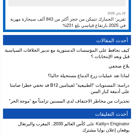
22 ماي 2026
تقرير: الجمارك تتمكن من حجز أكثر من 843 ألف سيجارة مهربة
في 2025 بارتفاع قياسي بلغ 231%
أحدث المقالات
كيف نحافظ على المؤسسات الدستورية مع تدبير الخلافات السياسية
قبل وبعد الإنتخابات ؟
بلاغ صحفي
لماذا تعد عمليات زرع الدماغ مستحيلة حاليا؟
دراسة: المستويات “الطبيعية” لفيتامين B12 قد تخفي خطرا صامتا
على أدمغة كبار السن
تحذيرات من مخاطر الاجتفاف لدى المسنين تزامناً مع “موجة الحر”
أحدث التعليقات
Kaitlyn Ehiginator
على
كأس العالم 2030.. المغرب والبرتغال
يوقعان إعلان نوايا مشترك