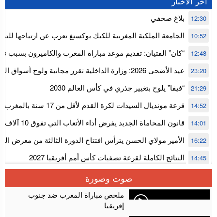
اخر الاخبار
بلاغ صحفي
12:30
الجامعة الملكية المغربية للكيك بوكسنغ تعرب عن ارتياحها للتجا
10:52
للمجلس الأعلى للحسابات
“كان” الفتيان: تقديم موعد مباراة المغرب والكاميرون بسبب نه
12:48
إفريقيا
عيد الأضحى 2026: وزارة الداخلية تقرر مجانية ولوج أسواق
23:20
استنفار” لتنظيمها
“فيفا” يلوح بتغيير جذري في كأس العالم 2030
21:29
قرعة مونديال السيدات لكرة القدم ل
14:52
المستوى الأول
قانون المحاماة الجديد يفرض أداء الأتعاب التي تفوق 10 آلاف درهم بالشيك
14:01
الأمير مولاي الحسن يترأس افتتاح الدورة الثالثة من معرض ال
16:22
الألعاب الإلكترونية
النتائج الكاملة لقرعة تصفيات كأس أمم أفريقيا 2027
14:45
سلا.. توقيف ثلاثة مروجين وحجز أكثر من 4300 قرص مخدر وكوكايين وإكستازي
14:02
صوت وصورة
أقراص مهلوسة داخل فضاء للشيشة تستنفر شرطة أكادير
12:48
ملخص مباراة المغرب ضد جنوب
إفريقيا