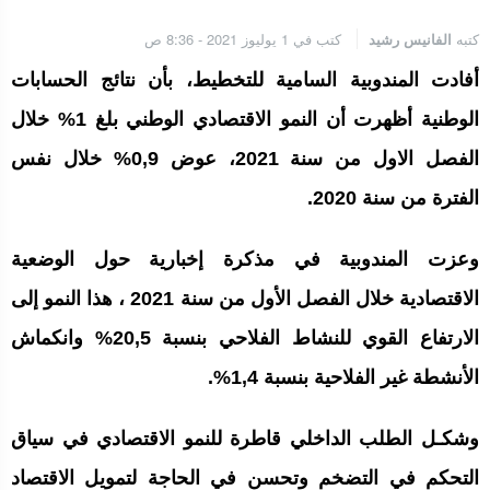
الجامعة الملكية المغربية للكيك بوكسنغ تعرب عن ارتياحها للتجاوب
الإيجابي للمجلس الأعلى للحسابات
كتبه
الفانيس رشيد
كتب في 1 يوليوز 2021 - 8:36 ص
أفادت المندوبية السامية للتخطيط، بأن نتائج الحسابات
إنتاج “قلب مصغر” يفتح آفاق علاجات بيولوجية لاضطرابات القلب
الوطنية أظهرت أن النمو الاقتصادي الوطني بلغ 1% خلال
الفصل الاول من سنة 2021، عوض 0,9% خلال نفس
الفترة من سنة 2020.
الرباط.. إطلاق مشروع إزالة المواد الكيميائية الخطرة من سلسلة إمداد
قطاع البناء بالمغرب
وعزت المندوبية في مذكرة إخبارية حول الوضعية
الاقتصادية خلال الفصل الأول من سنة 2021 ، هذا النمو إلى
الارتفاع القوي للنشاط الفلاحي بنسبة 20,5% وانكماش
الأنشطة غير الفلاحية بنسبة 1,4%.
وشكـل الطلب الداخلي قاطرة للنمو الاقتصادي في سياق
التحكم في التضخم وتحسن في الحاجة لتمويل الاقتصاد