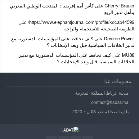
Cherryl Brauer
على
كأس أمم إفريقيا : المنتخب الوطني المغربي
يتأهل لدور الربع
https://www.elephantjournal.com/profile/kocab44599/
على
الطريقة الصحيحة للاستجمام والراحة
Desiree Powell
على
كيف نحافظ على المؤسسات الدستورية مع
تدبير الخلافات السياسية قبل وبعد الإنتخابات ؟
MU88
على
كيف نحافظ على المؤسسات الدستورية مع تدبير
الخلافات السياسية قبل وبعد الإنتخابات ؟
معلومات عنا
مدينة الرباط المملكة المغربية
contact@hadat.ma
ملف الصحافة عدد 03 ن د 2020